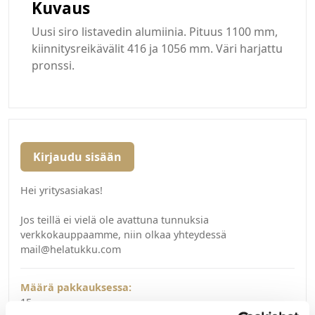
Kuvaus
Uusi siro listavedin alumiinia. Pituus 1100 mm,
kiinnitysreikävälit 416 ja 1056 mm. Väri harjattu
pronssi.
Kirjaudu sisään
Hei yritysasiakas!
Jos teillä ei vielä ole avattuna tunnuksia
verkkokauppaamme, niin olkaa yhteydessä
mail@helatukku.com
Määrä pakkauksessa:
15