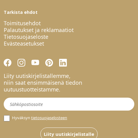
Tarkista ehdot
Toimitusehdot
Palautukset ja reklamaatiot
Tietosuojaseloste
Evästeasetukset
Liity uutiskirjelistallemme,
niin saat ensimmäisenä tiedon
uutuustuotteistamme.
Uutiskirje
Hyväksyn
tietosuojaselosteen
Liity uutiskirjelistalle