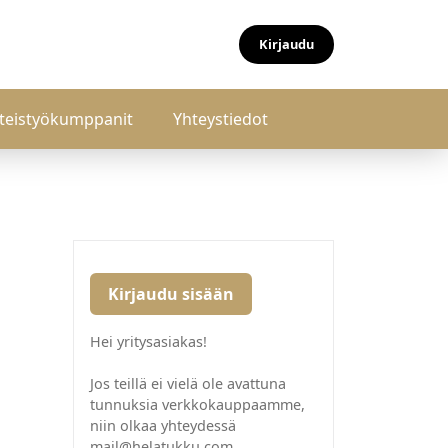
Kirjaudu
teistyökumppanit
Yhteystiedot
Kirjaudu sisään
Hei yritysasiakas!
Jos teillä ei vielä ole avattuna
tunnuksia verkkokauppaamme,
niin olkaa yhteydessä
mail@helatukku.com