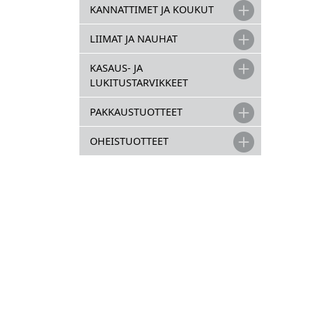
korke
KANNATTIMET JA KOUKUT
31 mm
pinno
LIIMAT JA NAUHAT
KASAUS- JA
LUKITUSTARVIKKEET
PAKKAUSTUOTTEET
OHEISTUOTTEET