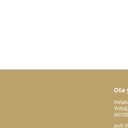
Ota 
Helat
Yrittä
60100
puh
0