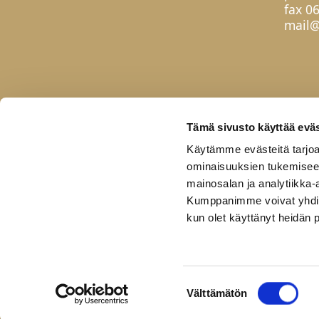
fax 0
mail@
Tämä sivusto käyttää eväs
Käytämme evästeitä tarjoa
ominaisuuksien tukemisee
mainosalan ja analytiikka-
Kumppanimme voivat yhdistää 
kun olet käyttänyt heidän 
Etusivu
Tuotteet
Uutuudet
Yhteis
Copyright © 2026 Helatukku
Pidätämme oikeudet muutoksiin.
Suostumuksen
Välttämätön
valinta