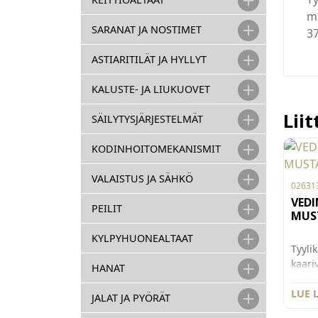
m
SARANAT JA NOSTIMET
37
ASTIARITILÄT JA HYLLYT
KALUSTE- JA LIUKUOVET
Lii
SÄILYTYSJÄRJESTELMÄT
KODINHOITOMEKANISMIT
VALAISTUS JA SÄHKÖ
02631
VEDI
PEILIT
MUS
KYLPYHUONEALTAAT
Tyyli
kaari
HANAT
Kiinn
128 m
LUE 
JALAT JA PYÖRÄT
levey