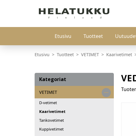
Etusivu
Tuotteet
Uutuude
Etusivu
Tuotteet
VETIMET
Kaarivetimet
VE
Kategoriat
Tuot
VETIMET
D-vetimet
Kaarivetimet
Tankovetimet
Kuppivetimet