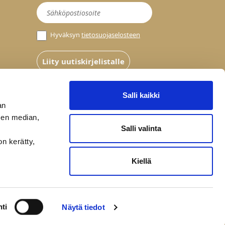
Uutiskirje
Hyväksyn
tietosuojaselosteen
Liity uutiskirjelistalle
Salli kaikki
an
sen median,
Salli valinta
on kerätty,
Kiellä
ti
Näytä tiedot