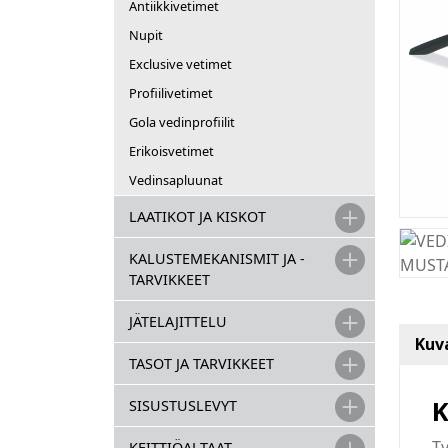
Antiikkivetimet
Nupit
Exclusive vetimet
Profiilivetimet
Gola vedinprofiilit
Erikoisvetimet
Vedinsapluunat
LAATIKOT JA KISKOT
KALUSTEMEKANISMIT JA -
TARVIKKEET
JÄTELAJITTELU
Kuv
TASOT JA TARVIKKEET
K
SISUSTUSLEVYT
Ty
KEITTIÖALTAAT