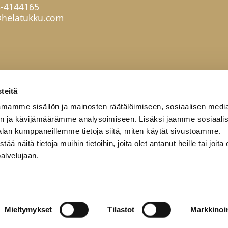
6-4144165
helatukku.com
teitä
mamme sisällön ja mainosten räätälöimiseen, sosiaalisen medi
n ja kävijämäärämme analysoimiseen. Lisäksi jaamme sosiaali
alan kumppaneillemme tietoja siitä, miten käytät sivustoamme.
näitä tietoja muihin tietoihin, joita olet antanut heille tai joita 
palvelujaan.
työkumppanit
Yritys
Yhteystiedot
Mieltymykset
Tilastot
Markkinoin