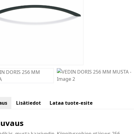
aus
Lisätiedot
Lataa tuote-esite
uvaus
ylikäs, musta kaarivedin. Kiinnitysreikien etäisyys 256