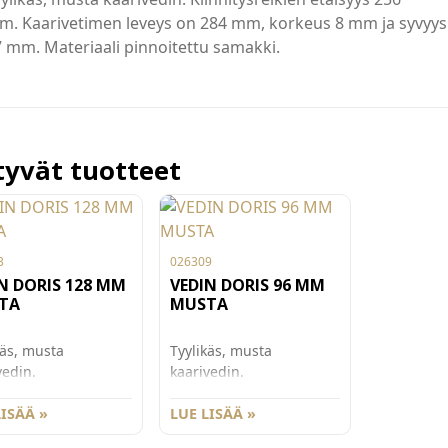
m. Kaarivetimen leveys on 284 mm, korkeus 8 mm ja syvyys
 mm. Materiaali pinnoitettu samakki.
ttyvät tuotteet
3
026309
N DORIS 128 MM
VEDIN DORIS 96 MM
TA
MUSTA
käs, musta
Tyylikäs, musta
vedin.
kaarivedin.
itysreikien etäisyys
Kiinnitysreikien etäisyys
m. Kaarivetimen
LISÄÄ »
96 mm. Kaarivetimen
LUE LISÄÄ »
s on 150 mm,
leveys on 116 mm,