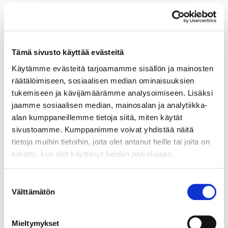
LUE LISÄÄ »
026312
Tämä sivusto käyttää evästeitä
VEDIN DORIS 128 MM KROM.
Käytämme evästeitä tarjoamamme sisällön ja mainosten
räätälöimiseen, sosiaalisen median ominaisuuksien
Tyylikäs, kromattu kaarivedin. Kiinnitysreikien etäisyys 128
tukemiseen ja kävijämäärämme analysoimiseen. Lisäksi
mm. Kaarivetimen leveys on 150 mm, korkeus 8 mm ja
jaamme sosiaalisen median, mainosalan ja analytiikka-
syvyys 31 mm. Materiaali pinnoitettu samakki.
LUE LISÄÄ »
alan kumppaneillemme tietoja siitä, miten käytät
sivustoamme. Kumppanimme voivat yhdistää näitä
tietoja muihin tietoihin, joita olet antanut heille tai joita on
kerätty, kun olet käyttänyt heidän palvelujaan.
026330
VEDIN DORIS 320 MM KROM.
Suostumuksen
Välttämätön
valinta
Tyylikäs, kromattu kaarivedin. Kiinnitysreikien etäisyys 320
mm. Kaarivetimen leveys on 352 mm, korkeus 8 mm ja
syvyys 39 mm. Materiaali pinnoitettu samakki.
Mieltymykset
LUE LISÄÄ »