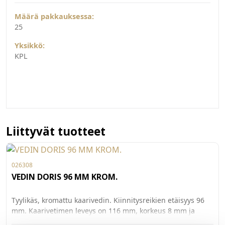
Määrä pakkauksessa:
25
Yksikkö:
KPL
Liittyvät tuotteet
026308
VEDIN DORIS 96 MM KROM.
Tyylikäs, kromattu kaarivedin. Kiinnitysreikien etäisyys 96
mm. Kaarivetimen leveys on 116 mm, korkeus 8 mm ja
syvyys 25 mm. Materiaali pinnoitettu samakki.