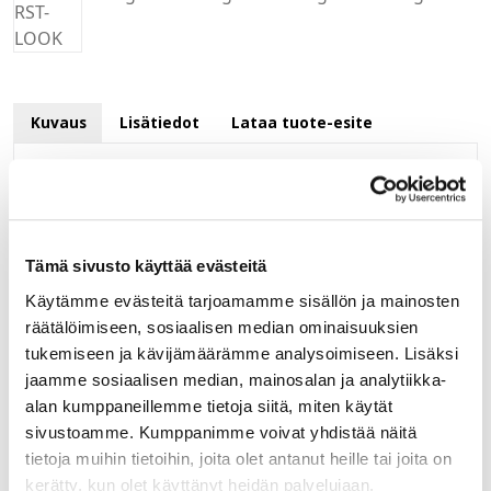
Kuvaus
Lisätiedot
Lataa tuote-esite
Kuvaus
Puhdaslinjaisen suosikkivetimen pehmeämpi
muoto.
Tämä sivusto käyttää evästeitä
Kiinnitysreikien etäisyys 160 mm.
Käytämme evästeitä tarjoamamme sisällön ja mainosten
Selkeälinjaisen
räätälöimiseen, sosiaalisen median ominaisuuksien
vetimen leveys on 167 mm, korkeus 9 mm ja
tukemiseen ja kävijämäärämme analysoimiseen. Lisäksi
syvyys 28 mm.
jaamme sosiaalisen median, mainosalan ja analytiikka-
Materiaali pinnoitettu samakki. Väri RST-Look
alan kumppaneillemme tietoja siitä, miten käytät
sivustoamme. Kumppanimme voivat yhdistää näitä
tietoja muihin tietoihin, joita olet antanut heille tai joita on
kerätty, kun olet käyttänyt heidän palvelujaan.