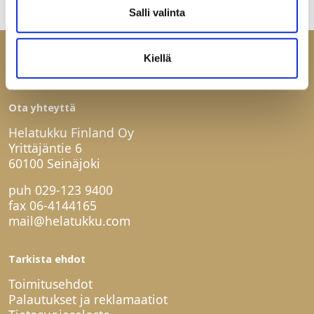
Salli valinta
Kiellä
Ota yhteyttä
Helatukku Finland Oy
Yrittäjäntie 6
60100 Seinäjoki
puh
029-123 9400
fax 06-4144165
mail@helatukku.com
Tarkista ehdot
Toimitusehdot
Palautukset ja reklamaatiot