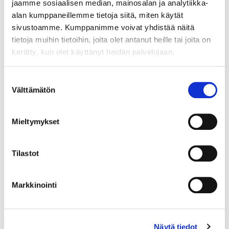
jaamme sosiaalisen median, mainosalan ja analytiikka-
Yksikkö:
alan kumppaneillemme tietoja siitä, miten käytät
KPL
sivustoamme. Kumppanimme voivat yhdistää näitä
tietoja muihin tietoihin, joita olet antanut heille tai joita on
kerätty, kun olet käyttänyt heidän palvelujaan.
Suostumuksen
Välttämätön
valinta
Mieltymykset
Tilastot
Markkinointi
Näytä tiedot