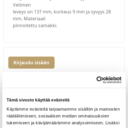
Vetimen
leveys on 137 mm, korkeus 9 mm ja syvyys 28
mm. Materiaali
pinnoitettu samakki.
Kirjaudu sisään
Hei yritysasiakas!
Jos teillä ei vielä ole avattuna tunnuksia
verkkokauppaamme, niin olkaa yhteydessä
Tämä sivusto käyttää evästeitä
mail@helatukku.com
Käytämme evästeitä tarjoamamme sisällön ja mainosten
Määrä pakkauksessa:
räätälöimiseen, sosiaalisen median ominaisuuksien
20
tukemiseen ja kävijämäärämme analysoimiseen. Lisäksi