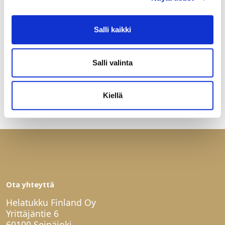
Salli kaikki
Salli valinta
Kiellä
Ota yhteyttä
Helatukku Finland Oy
Yrittäjäntie 6
60100 Seinäjoki