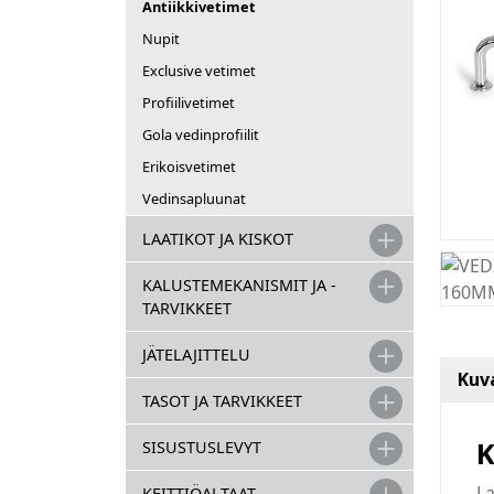
Antiikkivetimet
Nupit
Exclusive vetimet
Profiilivetimet
Gola vedinprofiilit
Erikoisvetimet
Vedinsapluunat
LAATIKOT JA KISKOT
KALUSTEMEKANISMIT JA -
TARVIKKEET
JÄTELAJITTELU
Kuv
TASOT JA TARVIKKEET
K
SISUSTUSLEVYT
La
KEITTIÖALTAAT