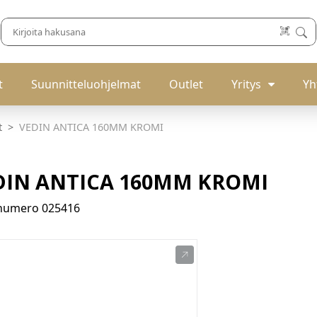
t
Suunnitteluohjelmat
Outlet
Yritys
Yh
t
VEDIN ANTICA 160MM KROMI
DIN ANTICA 160MM KROMI
enumero
025416