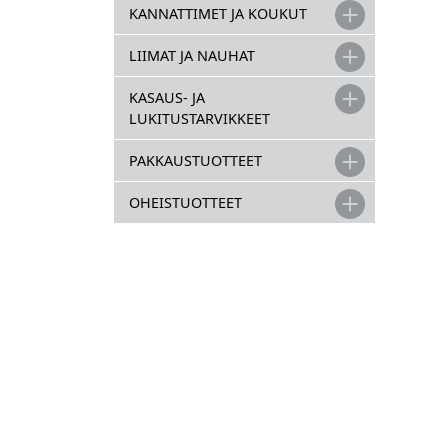
KANNATTIMET JA KOUKUT
LIIMAT JA NAUHAT
KASAUS- JA
LUKITUSTARVIKKEET
PAKKAUSTUOTTEET
OHEISTUOTTEET