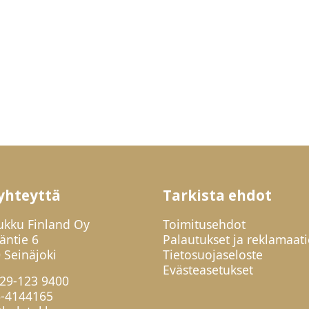
yhteyttä
Tarkista ehdot
ukku Finland Oy
Toimitusehdot
jäntie 6
Palautukset ja reklamaati
 Seinäjoki
Tietosuojaseloste
Evästeasetukset
29-123 9400
6-4144165