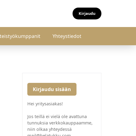
Kirjaudu
teistyökumppanit
Yhteystiedot
Kirjaudu sisään
Hei yritysasiakas!
Jos teillä ei vielä ole avattuna
tunnuksia verkkokauppaamme,
niin olkaa yhteydessä
mail@helatukku.com