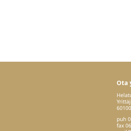
Ota 
Helat
Yrittä
60100
puh
0
fax 0