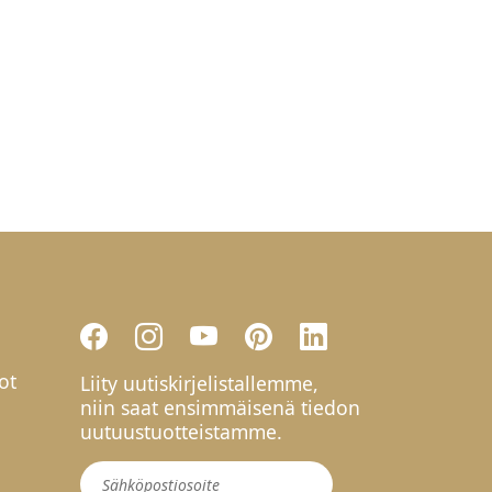
ot
Liity uutiskirjelistallemme,
niin saat ensimmäisenä tiedon
uutuustuotteistamme.
Uutiskirje