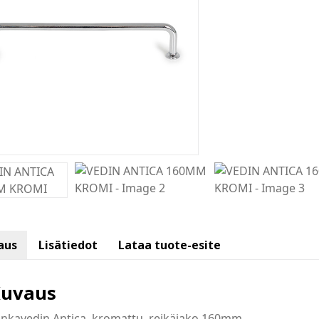
aus
Lisätiedot
Lataa tuote-esite
uvaus
nkavedin Antica, kromattu, reikäjako 160mm.