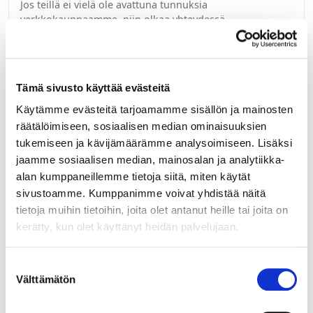
Jos teillä ei vielä ole avattuna tunnuksia
verkkokauppaamme, niin olkaa yhteydessä
mail@helatukku.com
Määrä pakkauksessa:
25
Tämä sivusto käyttää evästeitä
Käytämme evästeitä tarjoamamme sisällön ja mainosten
Yksikkö:
räätälöimiseen, sosiaalisen median ominaisuuksien
kpl
tukemiseen ja kävijämäärämme analysoimiseen. Lisäksi
jaamme sosiaalisen median, mainosalan ja analytiikka-
alan kumppaneillemme tietoja siitä, miten käytät
sivustoamme. Kumppanimme voivat yhdistää näitä
tietoja muihin tietoihin, joita olet antanut heille tai joita on
kerätty, kun olet käyttänyt heidän palvelujaan.
Liittyvät tuotteet
Suostumuksen
022247
Välttämätön
valinta
NUPPI LIGO 35 MM MUSTA ”HIILI”