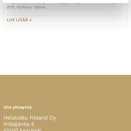
Näyttävä, selkeälinjainen nuppi. Sävy matta musta. Nupin
Ø26, korkeus 18mm.
LUE LISÄÄ »
Ota yhteyttä
Helatukku Finland Oy
Yrittäjäntie 6
60100 Seinäjoki