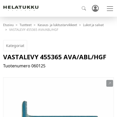
Etusivu
Tuotteet
Kasaus- ja lukitustarvikkeet
Lukot ja salvat
VASTALEVY 455365 AVA/ABL/HGF
Kategoriat
VASTALEVY 455365 AVA/ABL/HGF
Tuotenumero
060125