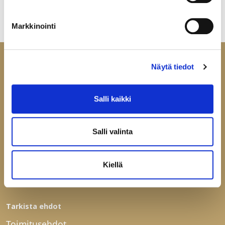
Markkinointi
Näytä tiedot
Ota yhteyttä
Salli kaikki
Helatukku Finland Oy
Yrittäjäntie 6
Salli valinta
60100 Seinäjoki
puh
029-123 9400
Kiellä
fax 06-4144165
mail@helatukku.com
Tarkista ehdot
Toimitusehdot