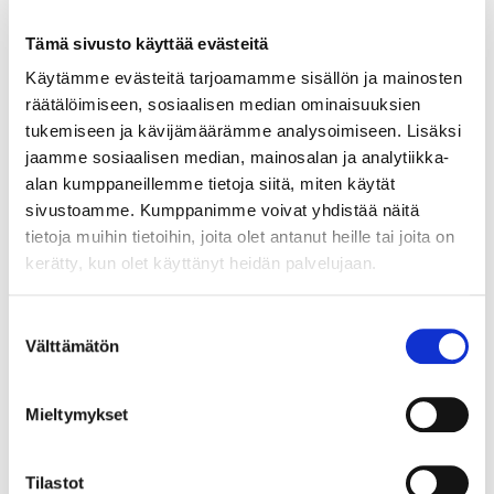
Tämä sivusto käyttää evästeitä
Käytämme evästeitä tarjoamamme sisällön ja mainosten
räätälöimiseen, sosiaalisen median ominaisuuksien
Kirjaudu sisään
tukemiseen ja kävijämäärämme analysoimiseen. Lisäksi
jaamme sosiaalisen median, mainosalan ja analytiikka-
Hei yritysasiakas!
alan kumppaneillemme tietoja siitä, miten käytät
Jos teillä ei vielä ole avattuna tunnuksia
sivustoamme. Kumppanimme voivat yhdistää näitä
verkkokauppaamme, niin olkaa yhteydessä
tietoja muihin tietoihin, joita olet antanut heille tai joita on
mail@helatukku.com
kerätty, kun olet käyttänyt heidän palvelujaan.
Yksikkö:
Suostumuksen
kpl
Välttämätön
valinta
Mieltymykset
Tilastot