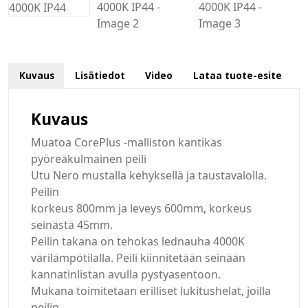
Kuvaus
Lisätiedot
Video
Lataa tuote-esite
Kuvaus
Muatoa CorePlus -malliston kantikas
pyöreäkulmainen peili
Utu Nero mustalla kehyksellä ja taustavalolla.
Peilin
korkeus 800mm ja leveys 600mm, korkeus
seinästä 45mm.
Peilin takana on tehokas lednauha 4000K
värilämpötilalla. Peili kiinnitetään seinään
kannatinlistan avulla pystyasentoon.
Mukana toimitetaan erilliset lukitushelat, joilla
peilin