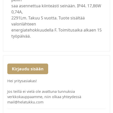
saa asennettua kiinteästi seinään. IP44. 17,86W
0,74A,
2291Lm. Takuu 5 vuotta. Tuote sisältää
valonlähteen
energiatehokkuudella F. Toimitusaika alkaen 15
työpäivää.
Kirjaudu sisään
Hei yritysasiakas!
Jos teillä ei vielä ole avattuna tunnuksia
verkkokauppaamme, niin olkaa yhteydessä
mail@helatukku.com