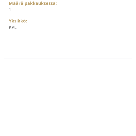
Määrä pakkauksessa:
1
Yksikkö:
KPL