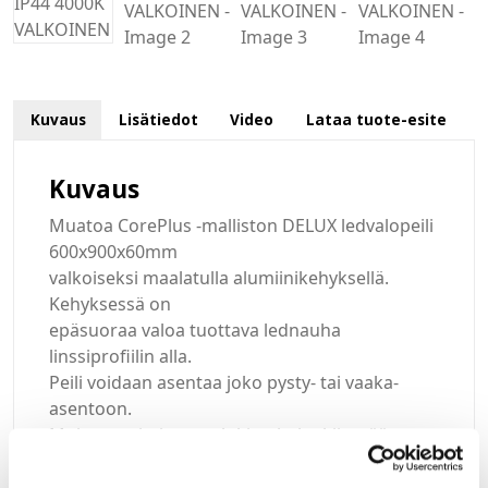
Kuvaus
Lisätiedot
Video
Lataa tuote-esite
Kuvaus
Muatoa CorePlus -malliston DELUX ledvalopeili
600x900x60mm
valkoiseksi maalatulla alumiinikehyksellä.
Kehyksessä on
epäsuoraa valoa tuottava lednauha
linssiprofiilin alla.
Peili voidaan asentaa joko pysty- tai vaaka-
asentoon.
Mukana toimitetaan lukitushelat kiinteää
asennusta varten
(suositus) sekä seinäkannatin. Valon