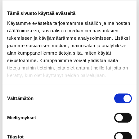
värilämpötila 4000K,
Tämä sivusto käyttää evästeitä
36,4W, IP44. Ei sisällä vikavirtakytkintä.
Kehykseen on
Käytämme evästeitä tarjoamamme sisällön ja mainosten
mahdollista kiinnittää Ebir kylpyhuonevalaisin,
räätälöimiseen, sosiaalisen median ominaisuuksien
esim.
tukemiseen ja kävijämäärämme analysoimiseen. Lisäksi
Esther tai Pandora. Takuu 3 vuotta. Tuote
jaamme sosiaalisen median, mainosalan ja analytiikka-
sisältää
alan kumppaneillemme tietoja siitä, miten käytät
valonlähteen energiatehokkuudella E.
sivustoamme. Kumppanimme voivat yhdistää näitä
Toimitusaika alkaen
tietoja muihin tietoihin, joita olet antanut heille tai joita on
15 työpäivää.
kerätty, kun olet käyttänyt heidän palvelujaan.
Suostumuksen
Välttämätön
valinta
Kirjaudu sisään
Mieltymykset
Hei yritysasiakas!
Tilastot