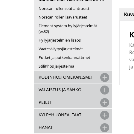
Norscan roller setit antrasiitti
Kuv
Norscan roller lisävarusteet
Element system hyllyjärjestelmät
(es32)
K
Hyllyjärjestelmien lisäos
Kä
Vaatesäilytysjärjestelmät
Ro
Putket ja putkenkannattimet
va
ja
StiliPhos järjestelmä
KODINHOITOMEKANISMIT
VALAISTUS JA SÄHKÖ
PEILIT
KYLPYHUONEALTAAT
HANAT