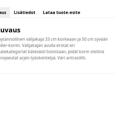
aus
Lisätiedot
Lataa tuote-esite
uvaus
ytännöllinen välijakaja 33 cm korkeaan ja 50 cm syvään
ller-koriin. Välijakajan avulla erotat eri
atekategoriat kätevästi toisistaan, pidät korin siistinä
 nopeutat arjen työskentelyä. Väri antrasiitti.