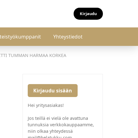
Kirjaudu
teistyökumppanit
Yhteystiedot
IITTI TUMMAN HARMAA KORKEA
Kirjaudu sisään
Hei yritysasiakas!
Jos teillä ei vielä ole avattuna
tunnuksia verkkokauppaamme,
niin olkaa yhteydessä
mail@helatukku.com