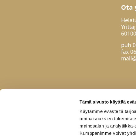
Ota 
Helat
Yrittä
60100
puh
0
fax 0
mail@
Tämä sivusto käyttää eväs
Käytämme evästeitä tarjoa
ominaisuuksien tukemisee
mainosalan ja analytiikka-
Kumppanimme voivat yhdistää 