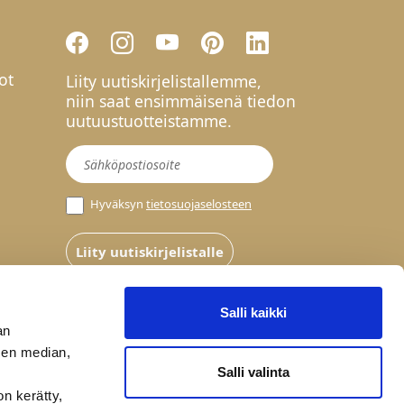
ot
Liity uutiskirjelistallemme,
niin saat ensimmäisenä tiedon
uutuustuotteistamme.
Uutiskirje
Hyväksyn
tietosuojaselosteen
Liity uutiskirjelistalle
Salli kaikki
an
sen median,
Salli valinta
on kerätty,