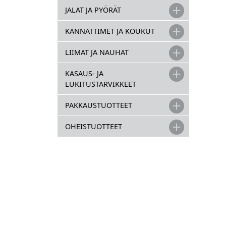
JALAT JA PYÖRÄT
KANNATTIMET JA KOUKUT
LIIMAT JA NAUHAT
KASAUS- JA
LUKITUSTARVIKKEET
PAKKAUSTUOTTEET
OHEISTUOTTEET