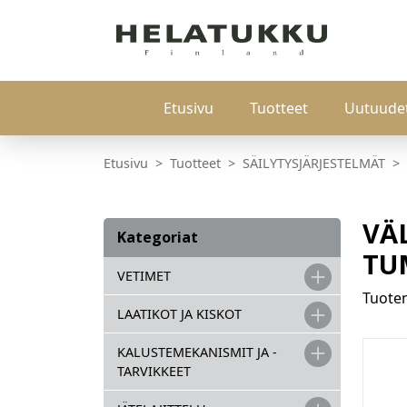
Etusivu
Tuotteet
Uutuude
Etusivu
Tuotteet
SÄILYTYSJÄRJESTELMÄT
VÄL
Kategoriat
TU
VETIMET
Tuot
LAATIKOT JA KISKOT
KALUSTEMEKANISMIT JA -
TARVIKKEET