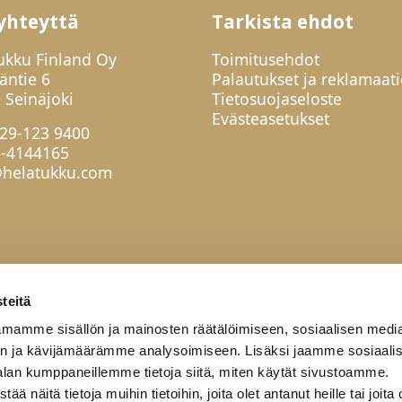
yhteyttä
Tarkista ehdot
ukku Finland Oy
Toimitusehdot
jäntie 6
Palautukset ja reklamaati
 Seinäjoki
Tietosuojaseloste
Evästeasetukset
29-123 9400
6-4144165
helatukku.com
teitä
mamme sisällön ja mainosten räätälöimiseen, sosiaalisen medi
n ja kävijämäärämme analysoimiseen. Lisäksi jaamme sosiaali
alan kumppaneillemme tietoja siitä, miten käytät sivustoamme.
näitä tietoja muihin tietoihin, joita olet antanut heille tai joita 