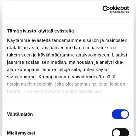
Määrä pakkauksessa:
100
Yksikkö:
Tämä sivusto käyttää evästeitä
kpl
Käytämme evästeitä tarjoamamme sisällön ja mainosten
Minimi toimituserä:
1
räätälöimiseen, sosiaalisen median ominaisuuksien
tukemiseen ja kävijämäärämme analysoimiseen. Lisäksi
jaamme sosiaalisen median, mainosalan ja analytiikka-
alan kumppaneillemme tietoja siitä, miten käytät
sivustoamme. Kumppanimme voivat yhdistää näitä
tietoja muihin tietoihin, joita olet antanut heille tai joita on
kerätty, kun olet käyttänyt heidän palvelujaan.
Suostumuksen
Välttämätön
valinta
Mieltymykset