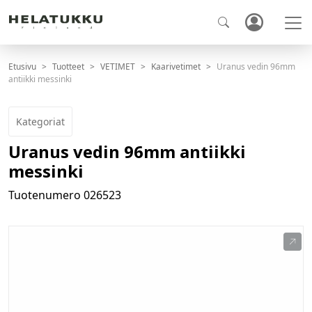
Etusivu
Tuotteet
VETIMET
Kaarivetimet
Uranus vedin 96mm
antiikki messinki
Kategoriat
Uranus vedin 96mm antiikki
messinki
Tuotenumero
026523