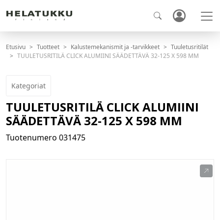
Etusivu
Tuotteet
Kalustemekanismit ja -tarvikkeet
Tuuletusritilät
TUULETUSRITILÄ CLICK ALUMIINI SÄÄDETTÄVÄ 32-125 X 598 MM
Kategoriat
TUULETUSRITILÄ CLICK ALUMIINI
SÄÄDETTÄVÄ 32-125 X 598 MM
Tuotenumero
031475