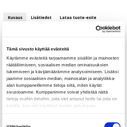
Kuvaus
Lisätiedot
Lataa tuote-esite
Kuvaus
Tyylikäs, säädettävä alumiininen tuuletusritilä.
Tämä sivusto käyttää evästeitä
Säädettävä; syvyys 25mm, korkeus 32 – 125
Käytämme evästeitä tarjoamamme sisällön ja mainosten
mm, pituus 598
räätälöimiseen, sosiaalisen median ominaisuuksien
mm. Päädyt muovia ja vaakaprofiili alumiini
tukemiseen ja kävijämäärämme analysoimiseen. Lisäksi
(katkaistavissa).
jaamme sosiaalisen median, mainosalan ja analytiikka-
alan kumppaneillemme tietoja siitä, miten käytät
sivustoamme. Kumppanimme voivat yhdistää näitä
tietoja muihin tietoihin, joita olet antanut heille tai joita on
kerätty, kun olet käyttänyt heidän palvelujaan.
Kirjaudu sisään
Suostumuksen
Hei yritysasiakas!
Välttämätön