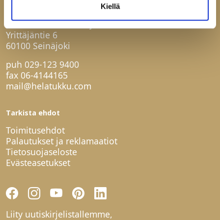
Ota yhteyttä
Kiellä
Helatukku Finland Oy
Yrittäjäntie 6
60100 Seinäjoki
puh
029-123 9400
fax 06-4144165
mail@helatukku.com
Tarkista ehdot
Toimitusehdot
Palautukset ja reklamaatiot
Tietosuojaseloste
Evästeasetukset
Liity uutiskirjelistallemme,