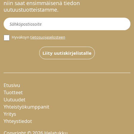
niin saat ensimmäisenä tiedon
uutuustuotteistamme.
Uutiskirje
Hyväksyn
tietosuojaselosteen
Liity uutiskirjelistalle
Etusivu
Tuotteet
Uutuudet
Yhteistyökumppanit
Yritys
Yhteystiedot
Copyright © 2026 Helatukku