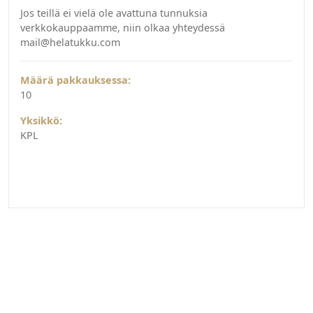
Jos teillä ei vielä ole avattuna tunnuksia
verkkokauppaamme, niin olkaa yhteydessä
mail@helatukku.com
Määrä pakkauksessa:
10
Yksikkö:
KPL