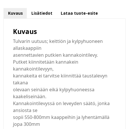
Kuvaus
Lisätiedot
Lataa tuote-esite
Kuvaus
Tulvarin uutuus; keittiön ja kylpyhuoneen
allaskaappiin
asennettavien putkien kannakointilevy.
Putket kiinnitetään kannakein
kannakointilevyyn,
kannakeita ei tarvitse kiinnittää taustalevyn
takana
olevaan seinään eikä kylpyhuoneessa
kaakeliseinään.
Kannakointilevyssä on leveyden säätö, jonka
ansiosta se
sopii 550-800mm kaappeihin ja lyhentämällä
jopa 300mm