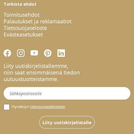
Tarkista ehdot
Toimitusehdot
Palautukset ja reklamaatiot
Tietosuojaseloste
Evästeasetukset
Liity uutiskirjelistallemme,
niin saat ensimmäisenä tiedon
uutuustuotteistamme.
Uutiskirje
Hyväksyn
tietosuojaselosteen
Liity uutiskirjelistalle