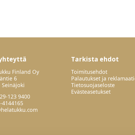
yhteyttä
Tarkista ehdot
ukku Finland Oy
Toimitusehdot
jäntie 6
Palautukset ja reklamaati
 Seinäjoki
Tietosuojaseloste
Evästeasetukset
29-123 9400
6-4144165
helatukku.com