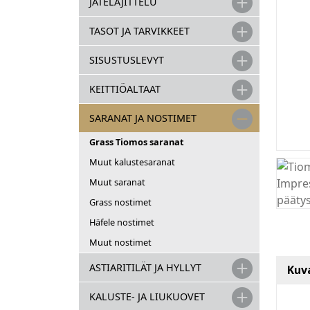
JÄTELAJITTELU
TASOT JA TARVIKKEET
SISUSTUSLEVYT
KEITTIÖALTAAT
SARANAT JA NOSTIMET
Grass Tiomos saranat
Muut kalustesaranat
Muut saranat
Grass nostimet
Häfele nostimet
Muut nostimet
ASTIARITILÄT JA HYLLYT
Kuv
KALUSTE- JA LIUKUOVET