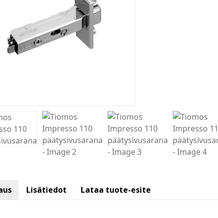
aus
Lisätiedot
Lataa tuote-esite