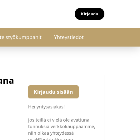
Kirjaudu
teistyökumppanit
Yhteystiedot
ana
Kirjaudu sisään
Hei yritysasiakas!
Jos teillä ei vielä ole avattuna
tunnuksia verkkokauppaamme,
niin olkaa yhteydessä
mail@helatukku.com