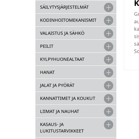
K
SÄILYTYSJÄRJESTELMÄT
Gr
KODINHOITOMEKANISMIT
au
ka
VALAISTUS JA SÄHKÖ
si
sä
PEILIT
So
KYLPYHUONEALTAAT
HANAT
JALAT JA PYÖRÄT
KANNATTIMET JA KOUKUT
LIIMAT JA NAUHAT
KASAUS- JA
LUKITUSTARVIKKEET