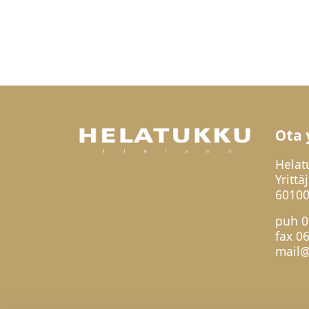
Ota 
Helat
Yrittä
60100
puh
0
fax 0
mail@