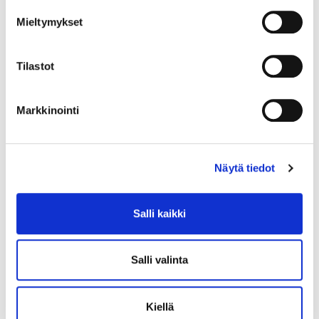
Mieltymykset
Muovitettu, valkoinen lautashylly, 55x260x663mm, M70
kuivauskaappiin. Kannattimet myydään erikseen.
Tilastot
LUE LISÄÄ »
Markkinointi
Näytä tiedot
Salli kaikki
Salli valinta
Kiellä