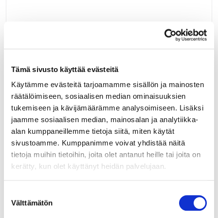
Liittyvät tuotteet
Tämä sivusto käyttää evästeitä
Käytämme evästeitä tarjoamamme sisällön ja mainosten
räätälöimiseen, sosiaalisen median ominaisuuksien
13301
tukemiseen ja kävijämäärämme analysoimiseen. Lisäksi
RITILÄNKANNATIN 5mm VALK.
jaamme sosiaalisen median, mainosalan ja analytiikka-
alan kumppaneillemme tietoja siitä, miten käytät
Valkoinen, muovinen ritilänkannatin 5 mm.
sivustoamme. Kumppanimme voivat yhdistää näitä
tietoja muihin tietoihin, joita olet antanut heille tai joita on
LUE LISÄÄ »
kerätty, kun olet käyttänyt heidän palvelujaan.
Suostumuksen
Välttämätön
valinta
070923
LAUTASHYLLY 663 MM VALKOINEN