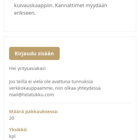
kuivauskaappiin. Kannattimet myydään
erikseen.
Kirjaudu sisään
Hei yritysasiakas!
Jos teillä ei vielä ole avattuna tunnuksia
verkkokauppaamme, niin olkaa yhteydessä
mail@helatukku.com
Määrä pakkauksessa:
20
Yksikkö:
kpl