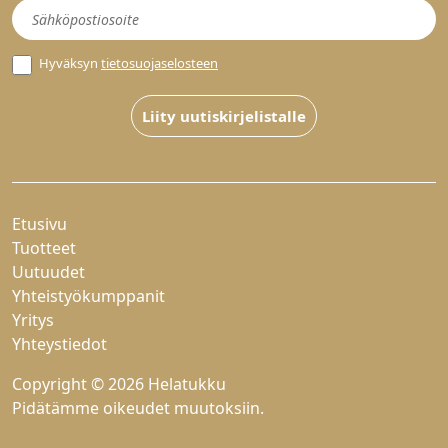
Uutiskirje
Hyväksyn
tietosuojaselosteen
Liity uutiskirjelistalle
Etusivu
Tuotteet
Uutuudet
Yhteistyökumppanit
Yritys
Yhteystiedot
Copyright © 2026 Helatukku
Pidätämme oikeudet muutoksiin.