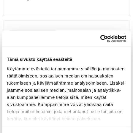
Kirjaudu sisään
Hei yritysasiakas!
Tämä sivusto käyttää evästeitä
Jos teillä ei vielä ole avattuna tunnuksia
Käytämme evästeitä tarjoamamme sisällön ja mainosten
verkkokauppaamme, niin olkaa yhteydessä
mail@helatukku.com
räätälöimiseen, sosiaalisen median ominaisuuksien
tukemiseen ja kävijämäärämme analysoimiseen. Lisäksi
jaamme sosiaalisen median, mainosalan ja analytiikka-
Määrä pakkauksessa:
alan kumppaneillemme tietoja siitä, miten käytät
1
sivustoamme. Kumppanimme voivat yhdistää näitä
Yksikkö:
tietoja muihin tietoihin, joita olet antanut heille tai joita on
srj
kerätty, kun olet käyttänyt heidän palvelujaan.