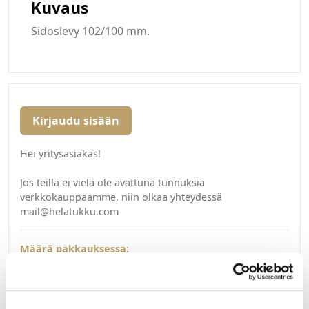
Kuvaus
Sidoslevy 102/100 mm.
Kirjaudu sisään
Hei yritysasiakas!
Jos teillä ei vielä ole avattuna tunnuksia
verkkokauppaamme, niin olkaa yhteydessä
mail@helatukku.com
Määrä pakkauksessa:
200
Yksikkö:
KPL