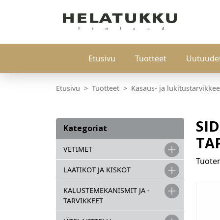
Etusivu
Tuotteet
Uutuude
Etusivu
Tuotteet
Kasaus- ja lukitustarvikkee
SI
Kategoriat
TA
VETIMET
Tuot
LAATIKOT JA KISKOT
KALUSTEMEKANISMIT JA -
TARVIKKEET