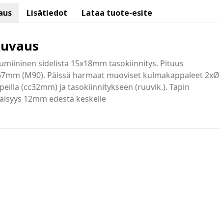
aus
Lisätiedot
Lataa tuote-esite
uvaus
umiininen sidelista 15x18mm tasokiinnitys. Pituus
67mm (M90). Päissä harmaat muoviset kulmakappaleet 2xØ
peilla (cc32mm) ja tasokiinnitykseen (ruuvik.). Tapin
äisyys 12mm edestä keskelle