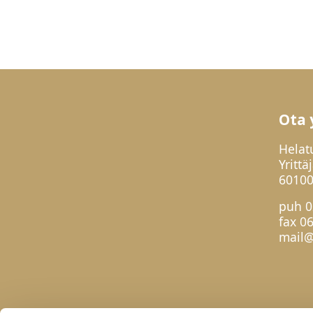
Ota 
Helat
Yrittä
60100
puh
0
fax 0
mail@