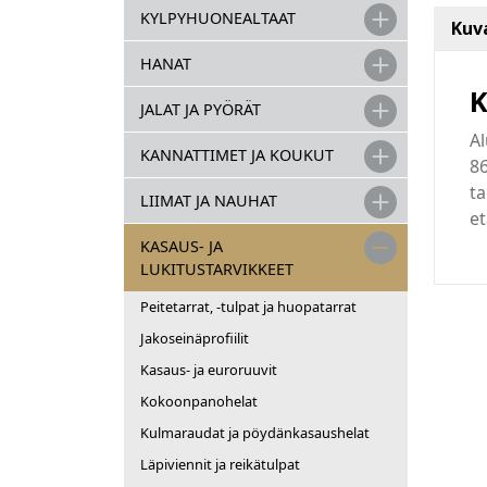
KYLPYHUONEALTAAT
Kuv
HANAT
K
JALAT JA PYÖRÄT
Al
KANNATTIMET JA KOUKUT
8
ta
LIIMAT JA NAUHAT
et
KASAUS- JA
LUKITUSTARVIKKEET
Peitetarrat, -tulpat ja huopatarrat
Jakoseinäprofiilit
Kasaus- ja euroruuvit
Kokoonpanohelat
Kulmaraudat ja pöydänkasaushelat
Läpiviennit ja reikätulpat