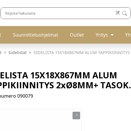
t
Suunnitteluohjelmat
Outlet
Yritys
Yh
t
Sidelistat
SIDELISTA 15X18X867MM ALUM TAPPIKIINNITYS
DELISTA 15X18X867MM ALUM
PPIKIINNITYS 2xØ8MM+ TASOK.
enumero
090079