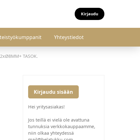
Kirjaudu
teistyökumppanit
Yhteystiedot
 2xØ8MM+ TASOK.
Kirjaudu sisään
Hei yritysasiakas!
Jos teillä ei vielä ole avattuna
tunnuksia verkkokauppaamme,
niin olkaa yhteydessä
mail@helatukku.com