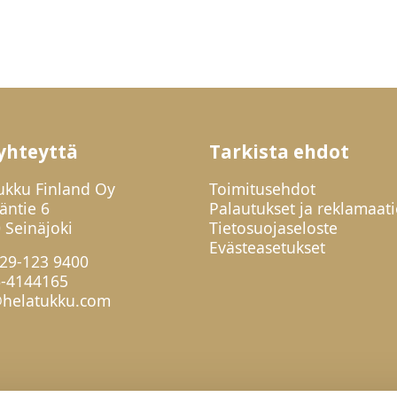
yhteyttä
Tarkista ehdot
ukku Finland Oy
Toimitusehdot
jäntie 6
Palautukset ja reklamaati
 Seinäjoki
Tietosuojaseloste
Evästeasetukset
29-123 9400
6-4144165
helatukku.com