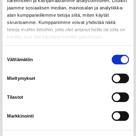
tukemiseen ja kävijämäärämme analysoimiseen. Lisäksi
verkkokauppaamme, niin olkaa yhteydessä
jaamme sosiaalisen median, mainosalan ja analytiikka-
mail@helatukku.com
alan kumppaneillemme tietoja siitä, miten käytät
sivustoamme. Kumppanimme voivat yhdistää näitä
Yksikkö:
tietoja muihin tietoihin, joita olet antanut heille tai joita on
KPL
kerätty, kun olet käyttänyt heidän palvelujaan.
Suostumuksen
Välttämätön
valinta
Mieltymykset
Tilastot
Markkinointi