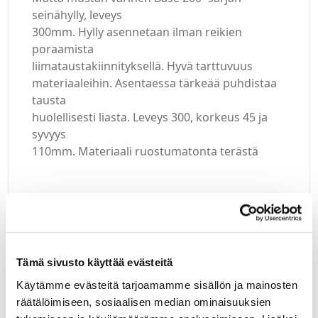
seinähylly, leveys
300mm. Hylly asennetaan ilman reikien
poraamista
liimataustakiinnityksellä. Hyvä tarttuvuus
materiaaleihin. Asentaessa tärkeää puhdistaa
tausta
huolellisesti liasta. Leveys 300, korkeus 45 ja
syvyys
110mm. Materiaali ruostumatonta terästä
Kirjaudu sisään
Tämä sivusto käyttää evästeitä
Hei yritysasiakas!
Käytämme evästeitä tarjoamamme sisällön ja mainosten
räätälöimiseen, sosiaalisen median ominaisuuksien
Jos teillä ei vielä ole avattuna tunnuksia