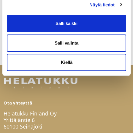
Näytä tiedot
Salli kaikki
Salli valinta
Kiellä
Ota yhteyttä
Helatukku Finland Oy
Yrittäjäntie 6
60100 Seinäjoki