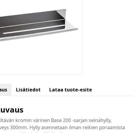
aus
Lisätiedot
Lataa tuote-esite
uvaus
iltävän kromin värinen Base 200 -sarjan seinähylly,
veys 300mm. Hylly asennetaan ilman reikien poraamista