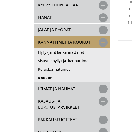
li
KYLPYHUONEALTAAT
ma
hu
HANAT
1
JALAT JA PYÖRÄT
KANNATTIMET JA KOUKUT
Hylly- ja ritilänkannattimet
Sisustushyllyt ja -kannattimet
Peruskannattimet
Koukut
LIIMAT JA NAUHAT
KASAUS- JA
LUKITUSTARVIKKEET
PAKKAUSTUOTTEET
OHEISTUOTTEET