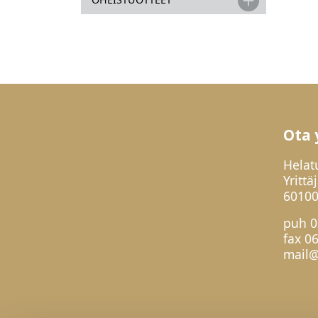
Ota 
Helat
Yrittä
60100
puh
0
fax 0
mail@