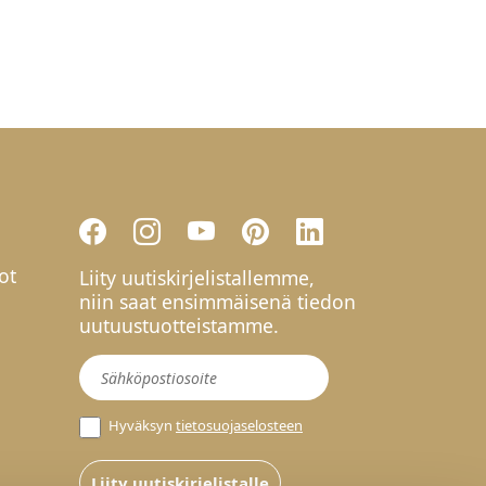
ot
Liity uutiskirjelistallemme,
niin saat ensimmäisenä tiedon
uutuustuotteistamme.
Uutiskirje
Hyväksyn
tietosuojaselosteen
Liity uutiskirjelistalle