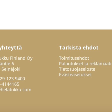
yhteyttä
Tarkista ehdot
ukku Finland Oy
Toimitusehdot
jäntie 6
Palautukset ja reklamaati
 Seinäjoki
Tietosuojaseloste
Evästeasetukset
29-123 9400
6-4144165
helatukku.com