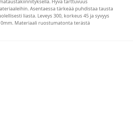
imataustakiinnityksellä. Hyvä tarttuvuus
teriaaleihin. Asentaessa tärkeää puhdistaa tausta
olellisesti liasta. Leveys 300, korkeus 45 ja syvyys
10mm. Materiaali ruostumatonta terästä