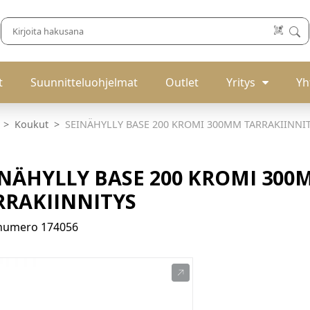
t
Suunnitteluohjelmat
Outlet
Yritys
Yh
Koukut
SEINÄHYLLY BASE 200 KROMI 300MM TARRAKIINNI
INÄHYLLY BASE 200 KROMI 300
RRAKIINNITYS
enumero
174056