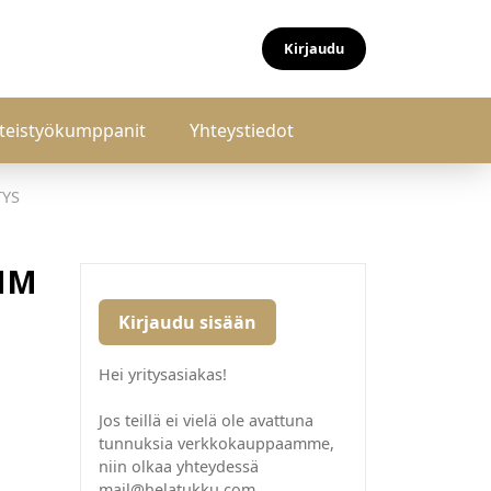
Kirjaudu
teistyökumppanit
Yhteystiedot
TYS
MM
Kirjaudu sisään
Hei yritysasiakas!
Jos teillä ei vielä ole avattuna
tunnuksia verkkokauppaamme,
niin olkaa yhteydessä
mail@helatukku.com