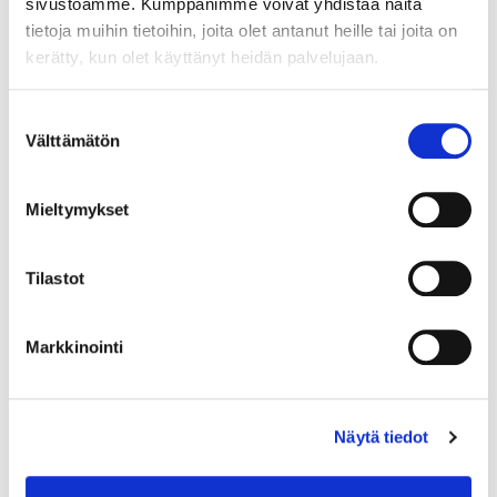
sivustoamme. Kumppanimme voivat yhdistää näitä
KORKEUS 605-1255 MM. JALKAVASTEEN PITUUS
tietoja muihin tietoihin, joita olet antanut heille tai joita on
700 MM
kerätty, kun olet käyttänyt heidän palvelujaan.
Suostumuksen
Välttämätön
valinta
Kirjaudu sisään
Mieltymykset
Hei yritysasiakas!
Tilastot
Jos teillä ei vielä ole avattuna tunnuksia
verkkokauppaamme, niin olkaa yhteydessä
mail@helatukku.com
Markkinointi
Määrä pakkauksessa:
1
Näytä tiedot
Yksikkö:
kpl