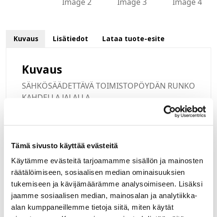
Kuvaus
Lisätiedot
Lataa tuote-esite
Kuvaus
SÄHKÖSÄÄDETTÄVÄ TOIMISTOPÖYDÄN RUNKO
KAHDELLA JALALLA,
HARMAA. RUNKO ON VARUSTETTU KAHDELLA
MOOTTORILLA, JOIDEN
NOSTONOPEUS ON 35 MM SEKUNNISSA.
KÄSIOHJAIMESSA ON NELJÄ
Tämä sivusto käyttää evästeitä
MUISTIPAIKKAA ERI KORKEUKSIEN
Käytämme evästeitä tarjoamamme sisällön ja mainosten
TALLENTAMISEKSI. RUNGOSSA ON
räätälöimiseen, sosiaalisen median ominaisuuksien
MYÖS TOIMINTO, JOKA ESTÄÄ LASKU- JA
tukemiseen ja kävijämäärämme analysoimiseen. Lisäksi
NOSTOVAIHEESSA VÄLIIN
jaamme sosiaalisen median, mainosalan ja analytiikka-
PURISTUMISEN. LEVEYS 1020-1800 MM,
alan kumppaneillemme tietoja siitä, miten käytät
KANTAVUUS 150 KG,