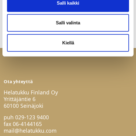
Salli kaikki
Minimi toimituserä:
1
Salli valinta
Kiellä
Ota yhteyttä
Helatukku Finland Oy
Yrittäjäntie 6
60100 Seinäjoki
puh
029-123 9400
fax 06-4144165
mail@helatukku.com