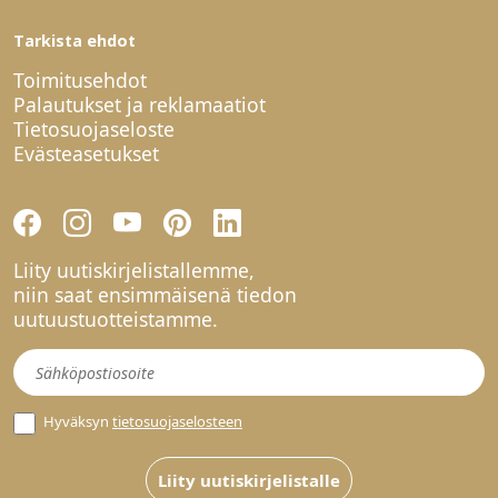
Tarkista ehdot
Toimitusehdot
Palautukset ja reklamaatiot
Tietosuojaseloste
Evästeasetukset
Liity uutiskirjelistallemme,
niin saat ensimmäisenä tiedon
uutuustuotteistamme.
Uutiskirje
Hyväksyn
tietosuojaselosteen
Liity uutiskirjelistalle