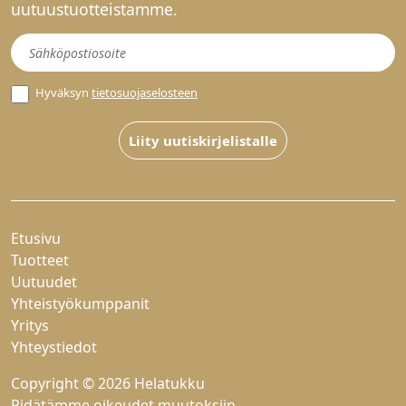
uutuustuotteistamme.
Uutiskirje
Hyväksyn
tietosuojaselosteen
Liity uutiskirjelistalle
Etusivu
Tuotteet
Uutuudet
Yhteistyökumppanit
Yritys
Yhteystiedot
Copyright © 2026 Helatukku
Pidätämme oikeudet muutoksiin.