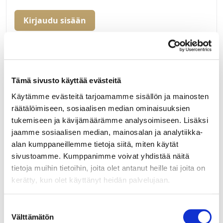
Kirjaudu sisään
Hei yritysasiakas!
Jos teillä ei vielä ole avattuna tunnuksia
verkkokauppaamme, niin olkaa yhteydessä
Tämä sivusto käyttää evästeitä
mail@helatukku.com
Käytämme evästeitä tarjoamamme sisällön ja mainosten
räätälöimiseen, sosiaalisen median ominaisuuksien
Määrä pakkauksessa:
tukemiseen ja kävijämäärämme analysoimiseen. Lisäksi
30
jaamme sosiaalisen median, mainosalan ja analytiikka-
Yksikkö:
alan kumppaneillemme tietoja siitä, miten käytät
kpl
sivustoamme. Kumppanimme voivat yhdistää näitä
tietoja muihin tietoihin, joita olet antanut heille tai joita on
kerätty, kun olet käyttänyt heidän palvelujaan.
Suostumuksen
Välttämätön
valinta