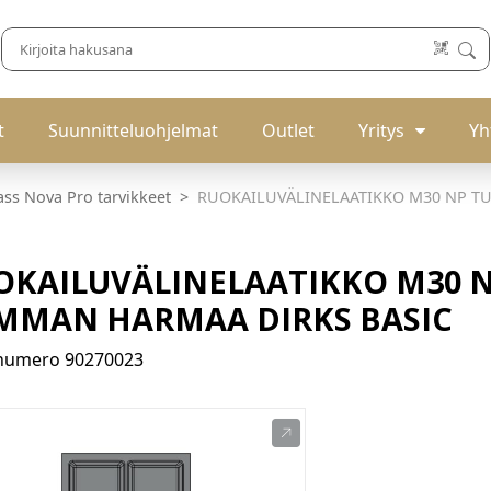
t
Suunnitteluohjelmat
Outlet
Yritys
Yh
ass Nova Pro tarvikkeet
RUOKAILUVÄLINELAATIKKO M30 NP T
OKAILUVÄLINELAATIKKO M30 
MMAN HARMAA DIRKS BASIC
enumero
90270023