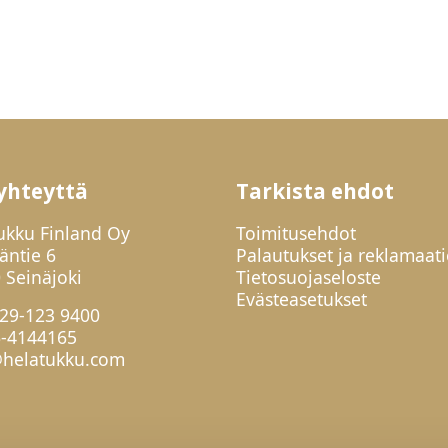
yhteyttä
Tarkista ehdot
ukku Finland Oy
Toimitusehdot
jäntie 6
Palautukset ja reklamaati
 Seinäjoki
Tietosuojaseloste
Evästeasetukset
29-123 9400
6-4144165
helatukku.com