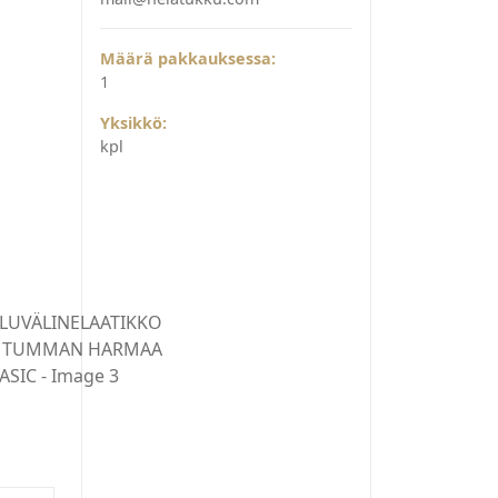
Määrä pakkauksessa:
1
Yksikkö:
kpl