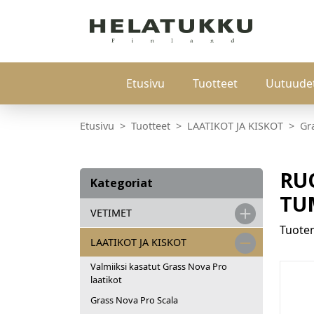
Etusivu
Tuotteet
Uutuude
Etusivu
Tuotteet
LAATIKOT JA KISKOT
Gr
RU
Kategoriat
TU
VETIMET
Tuot
LAATIKOT JA KISKOT
Valmiiksi kasatut Grass Nova Pro
laatikot
Grass Nova Pro Scala