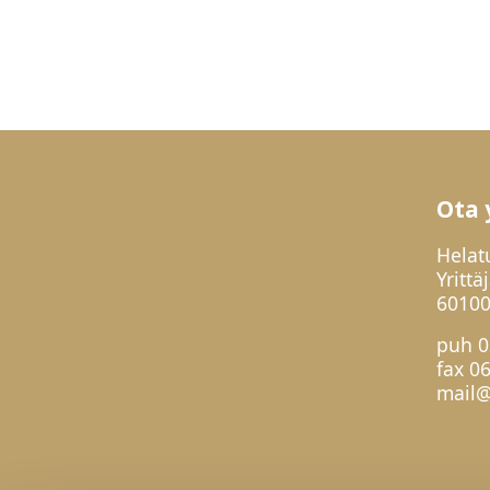
Ota 
Helat
Yrittä
60100
puh
0
fax 0
mail@