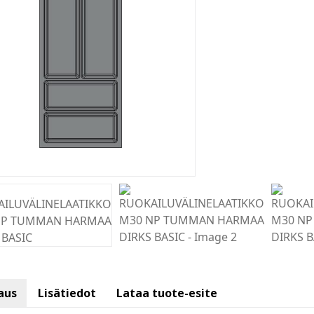
aus
Lisätiedot
Lataa tuote-esite