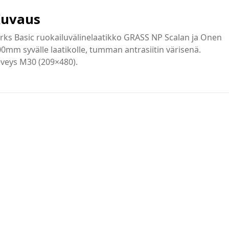
uvaus
rks Basic ruokailuvälinelaatikko GRASS NP Scalan ja Onen
0mm syvälle laatikolle, tumman antrasiitin värisenä.
veys M30 (209×480).