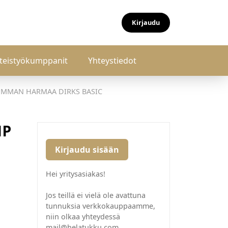
Kirjaudu
teistyökumppanit
Yhteystiedot
UMMAN HARMAA DIRKS BASIC
NP
Kirjaudu sisään
Hei yritysasiakas!
Jos teillä ei vielä ole avattuna
tunnuksia verkkokauppaamme,
niin olkaa yhteydessä
mail@helatukku.com