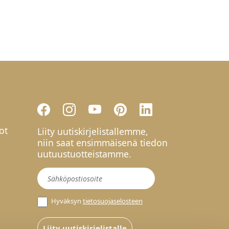
ot
Liity uutiskirjelistallemme,
niin saat ensimmäisenä tiedon
uutuustuotteistamme.
Uutiskirje
Hyväksyn
tietosuojaselosteen
Liity uutiskirjelistalle