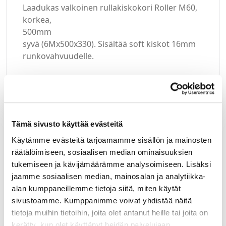
Laadukas valkoinen rullakiskokori Roller M60,
korkea,
500mm
syvä (6Mx500x330). Sisältää soft kiskot 16mm
runkovahvuudelle.
Kirjaudu sisään
Tämä sivusto käyttää evästeitä
Käytämme evästeitä tarjoamamme sisällön ja mainosten
Hei yritysasiakas!
räätälöimiseen, sosiaalisen median ominaisuuksien
tukemiseen ja kävijämäärämme analysoimiseen. Lisäksi
Jos teillä ei vielä ole avattuna tunnuksia
jaamme sosiaalisen median, mainosalan ja analytiikka-
verkkokauppaamme, niin olkaa yhteydessä
mail@helatukku.com
alan kumppaneillemme tietoja siitä, miten käytät
sivustoamme. Kumppanimme voivat yhdistää näitä
tietoja muihin tietoihin, joita olet antanut heille tai joita on
Määrä pakkauksessa:
kerätty, kun olet käyttänyt heidän palvelujaan.
1