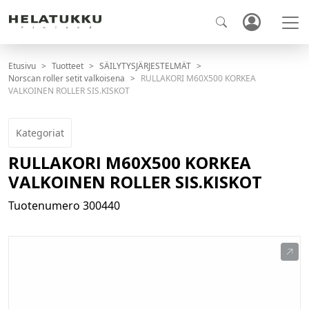
Etusivu
Tuotteet
SÄILYTYSJÄRJESTELMÄT
Norscan roller setit valkoisena
RULLAKORI M60X500 KORKEA
VALKOINEN ROLLER SIS.KISKOT
Kategoriat
RULLAKORI M60X500 KORKEA
VALKOINEN ROLLER SIS.KISKOT
Tuotenumero
300440