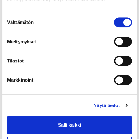
Yksikkö:
Suostumuksen
SRJ
Välttämätön
valinta
Mieltymykset
Tilastot
Markkinointi
Näytä tiedot
Salli kaikki