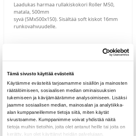
Laadukas harmaa rullakiskokori Roller M50,
matala, 500mm
syvä (5Mx500x150). Sisältää soft kiskot 16mm
runkovahvuudelle.
Kirjaudu sisään
Tämä sivusto käyttää evästeitä
Hei yritysasiakas!
Käytämme evästeitä tarjoamamme sisällön ja mainosten
räätälöimiseen, sosiaalisen median ominaisuuksien
Jos teillä ei vielä ole avattuna tunnuksia
tukemiseen ja kävijämäärämme analysoimiseen. Lisäksi
verkkokauppaamme, niin olkaa yhteydessä
jaamme sosiaalisen median, mainosalan ja analytiikka-
mail@helatukku.com
alan kumppaneillemme tietoja siitä, miten käytät
sivustoamme. Kumppanimme voivat yhdistää näitä
Määrä pakkauksessa:
tietoja muihin tietoihin, joita olet antanut heille tai joita on
1
kerätty, kun olet käyttänyt heidän palvelujaan.