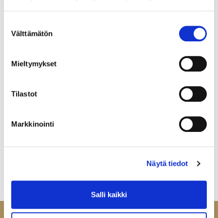
Yksikkö:
SRJ
Suostumuksen
Välttämätön
valinta
Mieltymykset
Tilastot
Markkinointi
Näytä tiedot
Salli kaikki