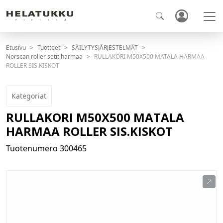
Etusivu
Tuotteet
SÄILYTYSJÄRJESTELMÄT
Norscan roller setit harmaa
RULLAKORI M50X500 MATALA HARMAA
ROLLER SIS.KISKOT
Kategoriat
RULLAKORI M50X500 MATALA
HARMAA ROLLER SIS.KISKOT
Tuotenumero
300465