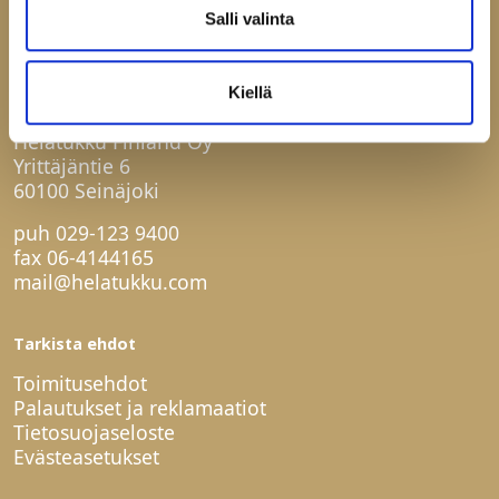
Salli valinta
Kiellä
Ota yhteyttä
Helatukku Finland Oy
Yrittäjäntie 6
60100 Seinäjoki
puh
029-123 9400
fax 06-4144165
mail@helatukku.com
Tarkista ehdot
Toimitusehdot
Palautukset ja reklamaatiot
Tietosuojaseloste
Evästeasetukset