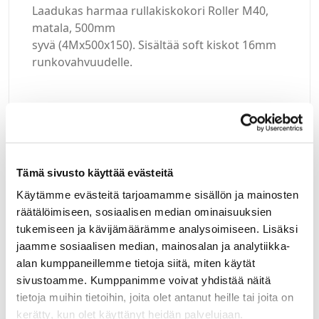
Laadukas harmaa rullakiskokori Roller M40,
matala, 500mm
syvä (4Mx500x150). Sisältää soft kiskot 16mm
runkovahvuudelle.
Kirjaudu sisään
Tämä sivusto käyttää evästeitä
Hei yritysasiakas!
Käytämme evästeitä tarjoamamme sisällön ja mainosten
räätälöimiseen, sosiaalisen median ominaisuuksien
Jos teillä ei vielä ole avattuna tunnuksia
tukemiseen ja kävijämäärämme analysoimiseen. Lisäksi
verkkokauppaamme, niin olkaa yhteydessä
jaamme sosiaalisen median, mainosalan ja analytiikka-
mail@helatukku.com
alan kumppaneillemme tietoja siitä, miten käytät
sivustoamme. Kumppanimme voivat yhdistää näitä
Määrä pakkauksessa:
tietoja muihin tietoihin, joita olet antanut heille tai joita on
1
kerätty, kun olet käyttänyt heidän palvelujaan.