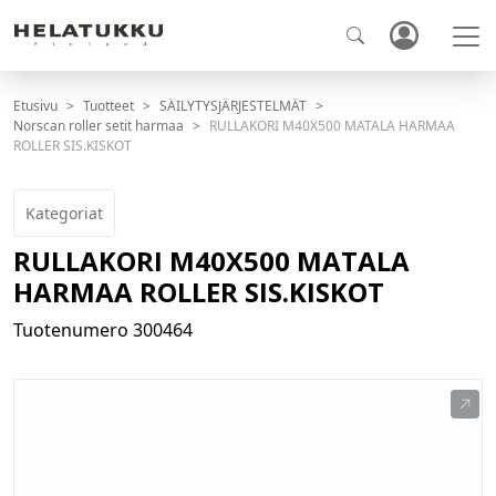
Etusivu
Tuotteet
SÄILYTYSJÄRJESTELMÄT
Norscan roller setit harmaa
RULLAKORI M40X500 MATALA HARMAA
ROLLER SIS.KISKOT
Kategoriat
RULLAKORI M40X500 MATALA
HARMAA ROLLER SIS.KISKOT
Tuotenumero
300464