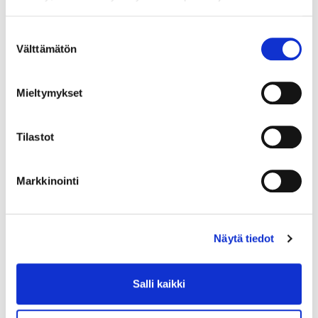
Yksikkö:
SRJ
Suostumuksen
Välttämätön
valinta
Mieltymykset
Tilastot
Markkinointi
Näytä tiedot
Salli kaikki