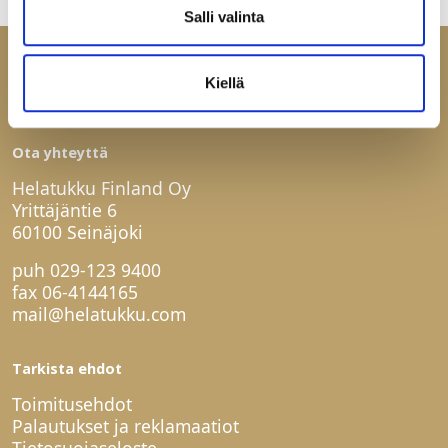
Salli valinta
Kiellä
Ota yhteyttä
Helatukku Finland Oy
Yrittäjäntie 6
60100 Seinäjoki
puh
029-123 9400
fax 06-4144165
mail@helatukku.com
Tarkista ehdot
Toimitusehdot
Palautukset ja reklamaatiot
Tietosuojaseloste