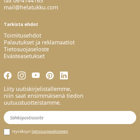
fax 06-4144165
mail@helatukku.com
Tarkista ehdot
Toimitusehdot
Palautukset ja reklamaatiot
Tietosuojaseloste
Evästeasetukset
Liity uutiskirjelistallemme,
niin saat ensimmäisenä tiedon
uutuustuotteistamme.
Uutiskirje
Hyväksyn
tietosuojaselosteen