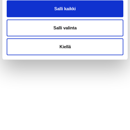
x62 +/-1mm).
LUE LISÄÄ »
Salli kaikki
Salli valinta
Kiellä