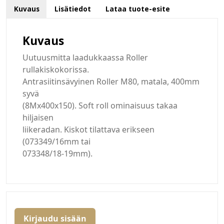
Kuvaus
Lisätiedot
Lataa tuote-esite
Kuvaus
Uutuusmitta laadukkaassa Roller
rullakiskokorissa.
Antrasiitinsävyinen Roller M80, matala, 400mm
syvä
(8Mx400x150). Soft roll ominaisuus takaa
hiljaisen
liikeradan. Kiskot tilattava erikseen
(073349/16mm tai
073348/18-19mm).
Kirjaudu sisään