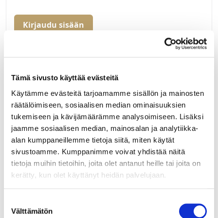
Kirjaudu sisään
Hei yritysasiakas!
Jos teillä ei vielä ole avattuna tunnuksia
Tämä sivusto käyttää evästeitä
verkkokauppaamme, niin olkaa yhteydessä
mail@helatukku.com
Käytämme evästeitä tarjoamamme sisällön ja mainosten
räätälöimiseen, sosiaalisen median ominaisuuksien
Määrä pakkauksessa:
tukemiseen ja kävijämäärämme analysoimiseen. Lisäksi
7
jaamme sosiaalisen median, mainosalan ja analytiikka-
alan kumppaneillemme tietoja siitä, miten käytät
Yksikkö:
sivustoamme. Kumppanimme voivat yhdistää näitä
kpl
tietoja muihin tietoihin, joita olet antanut heille tai joita on
kerätty, kun olet käyttänyt heidän palvelujaan.
Suostumuksen
Välttämätön
valinta