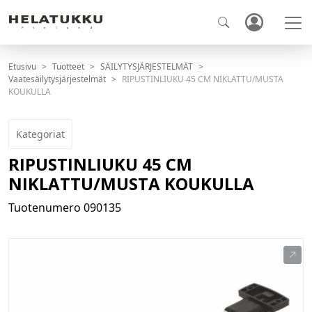
Etusivu
Tuotteet
SÄILYTYSJÄRJESTELMÄT
Vaatesäilytysjärjestelmät
RIPUSTINLIUKU 45 CM NIKLATTU/MUSTA
KOUKULLA
Kategoriat
RIPUSTINLIUKU 45 CM
NIKLATTU/MUSTA KOUKULLA
Tuotenumero
090135