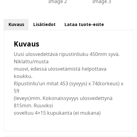
Kuvaus
Lisätiedot
Lataa tuote-esite
Kuvaus
Uusi ulosvedettävä ripustinliuku 450mm syvä.
Niklattu/musta
muovi, edessä ulosvetämistä helpottava
koukku.
Ripustinliu’un mitat 453 (syvyys) x 74(korkeus) x
59
(leveys)mm. Kokonaissyvyys ulosvedettynä
815mm. Ruuviksi
soveltuu 4×15 kupukanta (ei mukana)