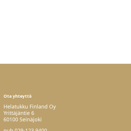
Ota yhteyttä
Helatukku Finland Oy
Yrittäjäntie 6
60100 Seinäjoki
puh
029-123 9400