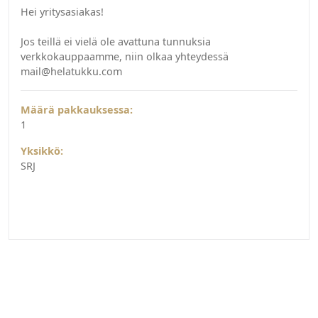
Hei yritysasiakas!
Jos teillä ei vielä ole avattuna tunnuksia
verkkokauppaamme, niin olkaa yhteydessä
mail@helatukku.com
Määrä pakkauksessa:
1
Yksikkö:
SRJ