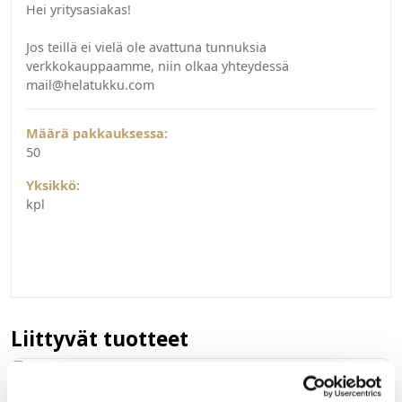
Hei yritysasiakas!
Jos teillä ei vielä ole avattuna tunnuksia
verkkokauppaamme, niin olkaa yhteydessä
mail@helatukku.com
Määrä pakkauksessa:
50
Yksikkö:
kpl
Liittyvät tuotteet
023131