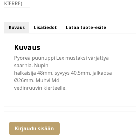
Kuvaus
Lisätiedot
Lataa tuote-esite
Kuvaus
Pyöreä puunuppi Lex mustaksi värjättyä
saarnia. Nupin
halkaisija 48mm, syvyys 40,5mm, jalkaosa
Ø26mm. Muhvi M4
vedinruuvin kierteelle.
Kirjaudu sisään