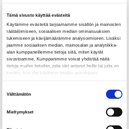
PUUNUPPI LEX Ø33MM MUSTA (M4 KIERRE)
Tämä sivusto käyttää evästeitä
Pyöreä puunuppi Lex mustaksi värjättyä saarnia. Nupin
Käytämme evästeitä tarjoamamme sisällön ja mainosten
halkaisija 33mm, syvyys 28mm, jalkaosa Ø18mm. Muhvi M4
vedinruuvin kierteelle.
räätälöimiseen, sosiaalisen median ominaisuuksien
LUE LISÄÄ »
tukemiseen ja kävijämäärämme analysoimiseen. Lisäksi
jaamme sosiaalisen median, mainosalan ja analytiikka-
alan kumppaneillemme tietoja siitä, miten käytät
sivustoamme. Kumppanimme voivat yhdistää näitä
023126
tietoja muihin tietoihin, joita olet antanut heille tai joita on
PUUVEDIN NIKE 160MM MUSTA (M4 KIERRE)
kerätty, kun olet käyttänyt heidän palvelujaan.
Puuvedin Nike mustaksi värjättyä saarnia. Reikäjako
160mm, leveys 176mm, korkeus 16, syvyys 25mm. Muhvit
Suostumuksen
M4 vedinruuvin kierteelle.
Välttämätön
valinta
LUE LISÄÄ »
Mieltymykset