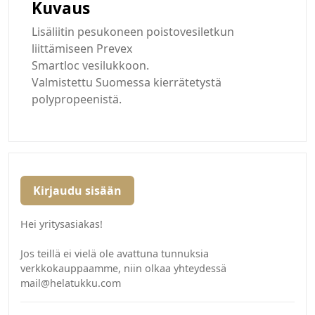
Kuvaus
Lisäliitin pesukoneen poistovesiletkun
liittämiseen Prevex
Smartloc vesilukkoon.
Valmistettu Suomessa kierrätetystä
polypropeenistä.
Kirjaudu sisään
Hei yritysasiakas!
Jos teillä ei vielä ole avattuna tunnuksia
verkkokauppaamme, niin olkaa yhteydessä
mail@helatukku.com