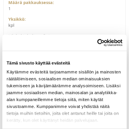
Määrä pakkauksessa:
1
Yksikkö:
kpl
Minimi toimituserä:
1
Tämä sivusto käyttää evästeitä
Käytämme evästeitä tarjoamamme sisällön ja mainosten
Liittyvät tuotteet
räätälöimiseen, sosiaalisen median ominaisuuksien
tukemiseen ja kävijämäärämme analysoimiseen. Lisäksi
jaamme sosiaalisen median, mainosalan ja analytiikka-
91603001
alan kumppaneillemme tietoja siitä, miten käytät
Keittiövesilukko Smartloc 1-altainen 1½ SK
sivustoamme. Kumppanimme voivat yhdistää näitä
tietoja muihin tietoihin, joita olet antanut heille tai joita on
Prevex Smartloc 1-altainen keittiövesilukko 1½"
mutterikiinnityksellä. Smartloc on edistyksellisellä
kerätty, kun olet käyttänyt heidän palvelujaan.
tekniikalla varustettu keittiövesilukko. Ovaalinmuotoinen