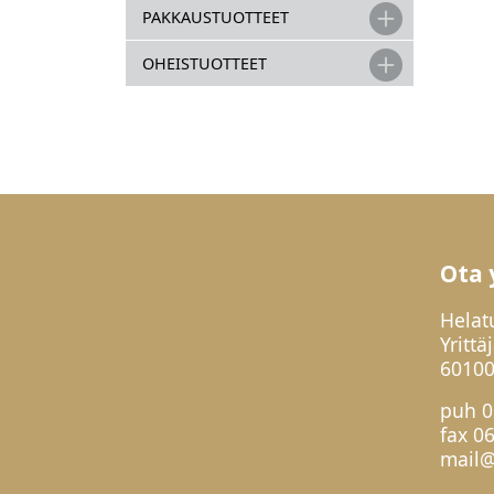
PAKKAUSTUOTTEET
OHEISTUOTTEET
Ota 
Helat
Yrittä
60100
puh
0
fax 0
mail@