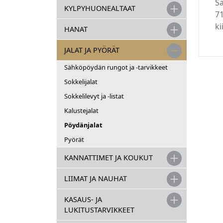
Sä
KYLPYHUONEALTAAT
71
ki
HANAT
JALAT JA PYÖRÄT
Sähköpöydän rungot ja -tarvikkeet
Sokkelijalat
Sokkelilevyt ja -listat
Kalustejalat
Pöydänjalat
Pyörät
KANNATTIMET JA KOUKUT
LIIMAT JA NAUHAT
KASAUS- JA
LUKITUSTARVIKKEET