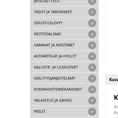
JÄTELAJITTELU
TASOT JA TARVIKKEET
SISUSTUSLEVYT
KEITTIÖALTAAT
SARANAT JA NOSTIMET
ASTIARITILÄT JA HYLLYT
KALUSTE- JA LIUKUOVET
SÄILYTYSJÄRJESTELMÄT
Kuv
KODINHOITOMEKANISMIT
K
VALAISTUS JA SÄHKÖ
Sä
PEILIT
P