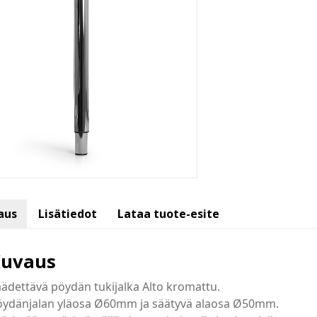
aus
Lisätiedot
Lataa tuote-esite
uvaus
ädettävä pöydän tukijalka Alto kromattu.
öydänjalan yläosa Ø60mm ja säätyvä alaosa Ø50mm.