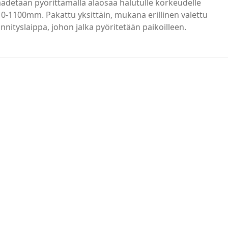
ädetään pyörittämällä alaosaa halutulle korkeudelle
0-1100mm. Pakattu yksittäin, mukana erillinen valettu
innityslaippa, johon jalka pyöritetään paikoilleen.