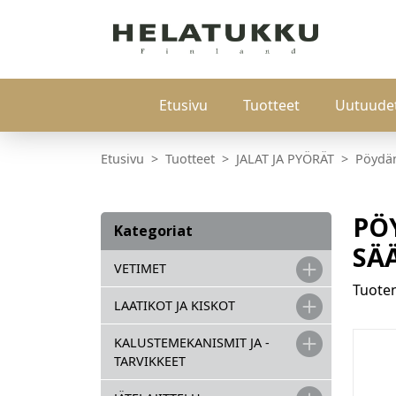
Etusivu
Tuotteet
Uutuude
Etusivu
Tuotteet
JALAT JA PYÖRÄT
Pöydän
PÖ
Kategoriat
SÄ
VETIMET
Tuot
LAATIKOT JA KISKOT
KALUSTEMEKANISMIT JA -
TARVIKKEET