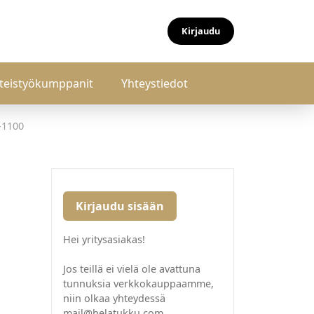
Kirjaudu
teistyökumppanit
Yhteystiedot
-1100
Kirjaudu sisään
Hei yritysasiakas!
Jos teillä ei vielä ole avattuna
tunnuksia verkkokauppaamme,
niin olkaa yhteydessä
mail@helatukku.com