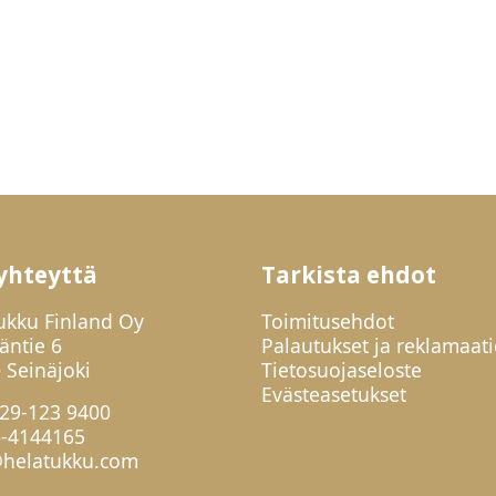
yhteyttä
Tarkista ehdot
ukku Finland Oy
Toimitusehdot
jäntie 6
Palautukset ja reklamaati
 Seinäjoki
Tietosuojaseloste
Evästeasetukset
29-123 9400
6-4144165
helatukku.com