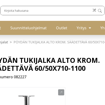
t
Suunnitteluohjelmat
Outlet
Yritys
Yh
jalat
PÖYDÄN TUKIJALKA ALTO KROM. SÄÄDETTÄVÄ 60/50X710
YDÄN TUKIJALKA ALTO KROM.
ÄDETTÄVÄ 60/50X710-1100
enumero
082227