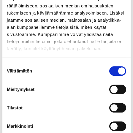
räätälöimiseen, sosiaalisen median ominaisuuksien
tukemiseen ja kävijämäärämme analysoimiseen. Lisäksi
jaamme sosiaalisen median, mainosalan ja analytiikka-
alan kumppaneillemme tietoja siitä, miten käytät
sivustoamme. Kumppanimme voivat yhdistää näitä
tietoja muihin tietoihin, joita olet antanut heille tai joita on
kerätty, kun olet käyttänyt heidän palvelujaan.
Suostumuksen
Välttämätön
valinta
Mieltymykset
Tilastot
91210001
Markkinointi
Ovaaliputki 15x30mm ruuvik. kannatin, tumma