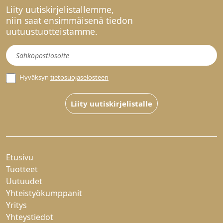
Liity uutiskirjelistallemme,
niin saat ensimmäisenä tiedon
uutuustuotteistamme.
Uutiskirje
Hyväksyn
tietosuojaselosteen
Liity uutiskirjelistalle
Etusivu
Tuotteet
Uutuudet
Yhteistyökumppanit
Yritys
Yhteystiedot