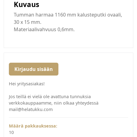
Kuvaus
Tumman harmaa 1160 mm kalusteputki ovaali,
30 x 15 mm.
Materiaalivahvuus 0,6mm.
Kirjaudu sisään
Hei yritysasiakas!
Jos teillä ei vielä ole avattuna tunnuksia
verkkokauppaamme, niin olkaa yhteydessä
mail@helatukku.com
Määrä pakkauksessa:
10