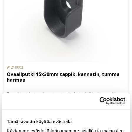
91210002
Ovaaliputki 15x30mm tappik. kannatin, tumma
harmaa
Tappikinnitteinen kaapin seinään kiinnitettävä kannatin
30x15 mm ovaaliputkelle, tumman harmaa.
LUE LISÄÄ »
Tämä sivusto käyttää evästeitä
Käytämme evästeitä tarjoamamme sisällön ja mainosten