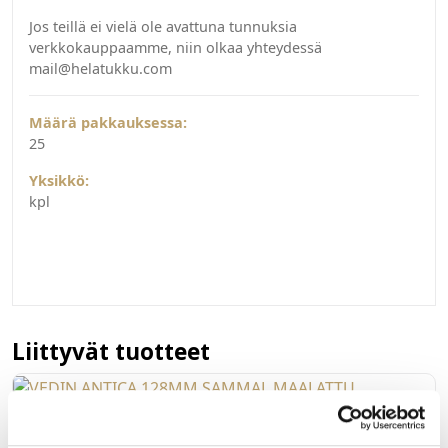
Jos teillä ei vielä ole avattuna tunnuksia
verkkokauppaamme, niin olkaa yhteydessä
mail@helatukku.com
Määrä pakkauksessa:
25
Yksikkö:
kpl
Liittyvät tuotteet
022112
VEDIN ANTICA 128MM SAMMAL MAALATTU