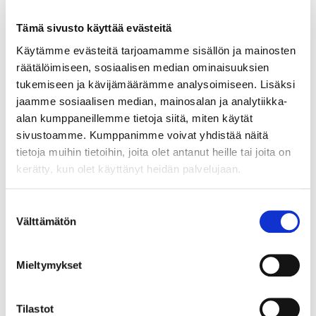
Lankavedin Antica, uusi väri sammal maalattu, reikäjako
Tämä sivusto käyttää evästeitä
128mm. Kokonaisleveys 141mm, syvyys 34mm, Ø6,5mm.
Käytämme evästeitä tarjoamamme sisällön ja mainosten
Vedin on osa Invisible Colors -mallistoa.
räätälöimiseen, sosiaalisen median ominaisuuksien
LUE LISÄÄ »
tukemiseen ja kävijämäärämme analysoimiseen. Lisäksi
jaamme sosiaalisen median, mainosalan ja analytiikka-
alan kumppaneillemme tietoja siitä, miten käytät
022122
sivustoamme. Kumppanimme voivat yhdistää näitä
WING PROF.VEDIN 200 MM SAMMAL MAALATTU
tietoja muihin tietoihin, joita olet antanut heille tai joita on
kerätty, kun olet käyttänyt heidän palvelujaan.
Uutuus! Profiilivedin Wing on suoralinjainen,
etureunastaan hieman alaspäin taipuva, takakiinnitteinen
Suostumuksen
alumiinivedin. Vetimen leveys 200mm, väri maalattu
Välttämätön
valinta
sammal. Mitat: 200(L)x41(S)x18(K)mm, reikäjako 80/80mm (3
LUE LISÄÄ »
kiinnityskohtaa. Vedin on osa Invisible Colors -mallistoa.
Mieltymykset
Tilastot