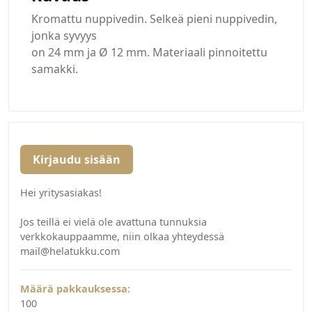
Kromattu nuppivedin. Selkeä pieni nuppivedin,
jonka syvyys
on 24 mm ja Ø 12 mm. Materiaali pinnoitettu
samakki.
Kirjaudu sisään
Hei yritysasiakas!
Jos teillä ei vielä ole avattuna tunnuksia
verkkokauppaamme, niin olkaa yhteydessä
mail@helatukku.com
Määrä pakkauksessa:
100