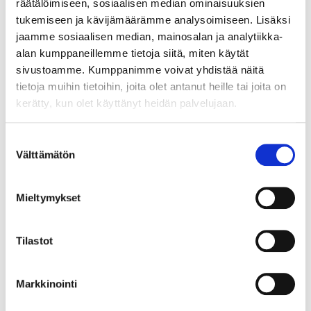
räätälöimiseen, sosiaalisen median ominaisuuksien
tukemiseen ja kävijämäärämme analysoimiseen. Lisäksi
028017
NUPPI DITO RST-LOOK
jaamme sosiaalisen median, mainosalan ja analytiikka-
alan kumppaneillemme tietoja siitä, miten käytät
Selkeä pieni sormilovellinen nuppivedin, rst-look sävy.
sivustoamme. Kumppanimme voivat yhdistää näitä
Nupin syvyys on 24 mm ja Ø 12 mm. Materiaali pinnoitettu
tietoja muihin tietoihin, joita olet antanut heille tai joita on
samakki.
kerätty, kun olet käyttänyt heidän palvelujaan.
LUE LISÄÄ »
Suostumuksen
Välttämätön
valinta
Mieltymykset
Tilastot
Markkinointi