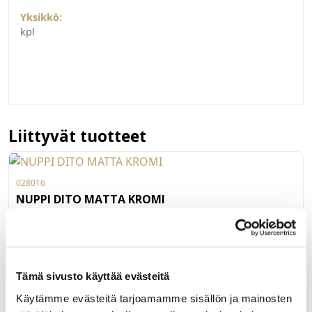
Yksikkö:
kpl
Liittyvät tuotteet
028016
NUPPI DITO MATTA KROMI
Mattakromattu nuppivedin. Selkeä pieni sormilovellinen
nuppivedin, jonka syvyys on 24 mm ja Ø 12 mm. Materiaali
pinnoitettu samakki.
LUE LISÄÄ »
Tämä sivusto käyttää evästeitä
Käytämme evästeitä tarjoamamme sisällön ja mainosten