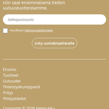
niin saat ensimmäisenä tiedon
uutuustuotteistamme.
Uutiskirje
Hyväksyn
tietosuojaselosteen
Liity uutiskirjelistalle
Etusivu
Tuotteet
Uutuudet
Yhteistyökumppanit
Yritys
Yhteystiedot
Copyright © 2026 Helatukku