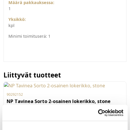
Määrä pakkauksessa:
1
Yksikkö:
kpl
Minimi toimituserä:
1
Liittyvät tuotteet
90292152
NP Tavinea Sorto 2-osainen lokerikko, stone
Grass Nova Pro -laatikkoon mitoitetu Tavinea Sorto
lokerikko. Yhdistä muihin Tavinea Sorto -tuotteisiin tai käytä
yksistään. Mitoitus 500mm syvään laatikkoon. Väri Stone.