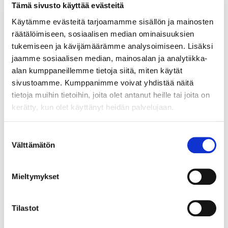
LUE LISÄÄ »
Tämä sivusto käyttää evästeitä
Käytämme evästeitä tarjoamamme sisällön ja mainosten
räätälöimiseen, sosiaalisen median ominaisuuksien
tukemiseen ja kävijämäärämme analysoimiseen. Lisäksi
90292155
jaamme sosiaalisen median, mainosalan ja analytiikka-
NP Tavinea Sorto veitsiteline tumma saarni
alan kumppaneillemme tietoja siitä, miten käytät
sivustoamme. Kumppanimme voivat yhdistää näitä
Grass Nova Pro -laatikkoon mitoitetu Tavinea Sorto
veitsiteline. Yhdistä muihin Tavinea Sorto -tuotteisiin tai
tietoja muihin tietoihin, joita olet antanut heille tai joita on
käytä yksistään. Mitoitus 500mm syvään laatikkoon. Väri
kerätty, kun olet käyttänyt heidän palvelujaan.
Stone.
LUE LISÄÄ »
Suostumuksen
Välttämätön
valinta
90292156
NP Tavinea Sorto mausteteline tumma saarni
Mieltymykset
Grass Nova Pro -laatikkoon mitoitetu Tavinea Sorto
mausteteline. Yhdistä muihin Tavinea Sorto -tuotteisiin tai
Tilastot
käytä yksistään. Mitoitus 500mm syvään laatikkoon. Väri
Stone.
LUE LISÄÄ »