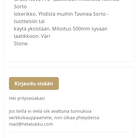
Sorto
lokerikko. Yhdistä muihin Tavinea Sorto -
tuotteisiin tai
käytä yksistään. Mitoitus 500mm syvään
laatikkoon. Väri
Stone.
Kirjaudu sisään
Hei yritysasiakas!
Jos teillä ei vielä ole avattuna tunnuksia
verkkokauppaamme, niin olkaa yhteydessä
mail@helatukku.com