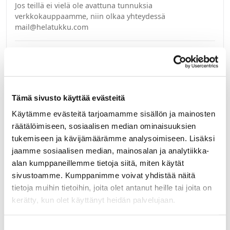
Jos teillä ei vielä ole avattuna tunnuksia
verkkokauppaamme, niin olkaa yhteydessä
mail@helatukku.com
Määrä pakkauksessa:
20
Yksikkö:
kpl
Tämä sivusto käyttää evästeitä
Käytämme evästeitä tarjoamamme sisällön ja mainosten
Minimi toimituserä:
1
räätälöimiseen, sosiaalisen median ominaisuuksien
tukemiseen ja kävijämäärämme analysoimiseen. Lisäksi
jaamme sosiaalisen median, mainosalan ja analytiikka-
alan kumppaneillemme tietoja siitä, miten käytät
sivustoamme. Kumppanimme voivat yhdistää näitä
Liittyvät tuotteet
tietoja muihin tietoihin, joita olet antanut heille tai joita on
kerätty, kun olet käyttänyt heidän palvelujaan.
82159
Suostumuksen
NP Scala Tavinea Optima sivutuki valkoinen