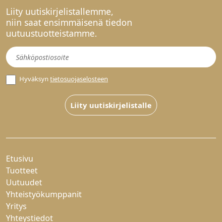
Liity uutiskirjelistallemme,
niin saat ensimmäisenä tiedon
uutuustuotteistamme.
Uutiskirje
Hyväksyn
tietosuojaselosteen
Liity uutiskirjelistalle
Etusivu
Tuotteet
Uutuudet
Yhteistyökumppanit
Yritys
Yhteystiedot