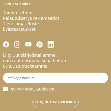
Tarkista ehdot
Toimitusehdot
Palautukset ja reklamaatiot
Tietosuojaseloste
Evästeasetukset
Liity uutiskirjelistallemme,
niin saat ensimmäisenä tiedon
uutuustuotteistamme.
Uutiskirje
Hyväksyn
tietosuojaselosteen
Liity uutiskirjelistalle