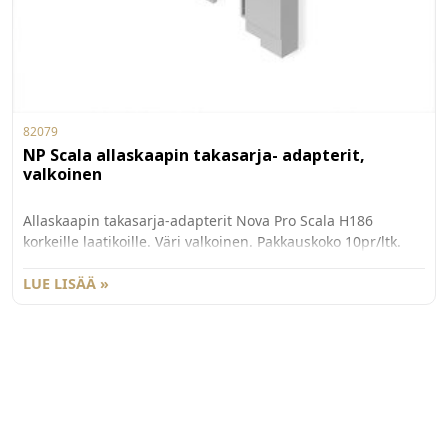
82079
NP Scala allaskaapin takasarja- adapterit,
valkoinen
Allaskaapin takasarja-adapterit Nova Pro Scala H186
korkeille laatikoille. Väri valkoinen. Pakkauskoko 10pr/ltk.
Mitoitus: Leveys: pohjan leveys - 70mm Korkeus: min.
78mm
LUE LISÄÄ »