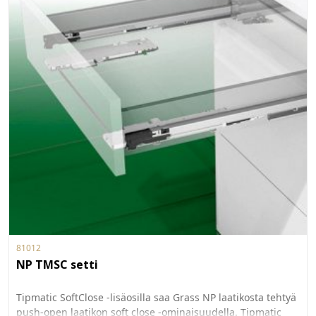
81012
NP TMSC setti
Tipmatic SoftClose -lisäosilla saa Grass NP laatikosta tehtyä
push-open laatikon soft close -ominaisuudella. Tipmatic