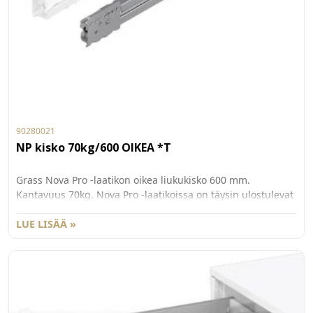
90280021
NP kisko 70kg/600 OIKEA *T
Grass Nova Pro -laatikon oikea liukukisko 600 mm.
Kantavuus 70kg. Nova Pro -laatikoissa on täysin ulostulevat
ja vaimenn etut kiskot. Pieni 20 N vetovastus, äänetön
sulkeutuminen ja synkronoitu kiskon rakenne tarjoavat
LUE LISÄÄ »
käyttömukavuutta myös vetimettömissä laatikoissa.