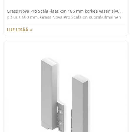
Grass Nova Pro Scala -laatikon 186 mm korkea vasen sivu,
pit uus 600 mm. Grass Nova Pro Scala on suorakulmainen
laatikko, jonka käyttömukavuus ja säilytystila on
maksimoitu. Väri Va lkoinen. Pakkauskoko 20kpl/ltk.
LUE LISÄÄ »