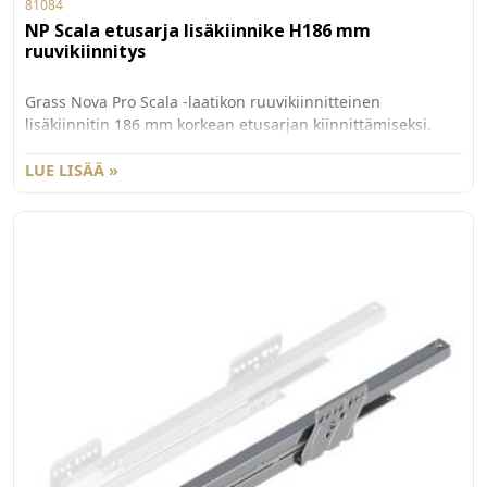
81084
NP Scala etusarja lisäkiinnike H186 mm
ruuvikiinnitys
Grass Nova Pro Scala -laatikon ruuvikiinnitteinen
lisäkiinnitin 186 mm korkean etusarjan kiinnittämiseksi.
Käytetään yhdessä G81081 etusarjakiinnittimen kanssa.
Myydään kappaleittain. 100 kpl/ltk.
LUE LISÄÄ »