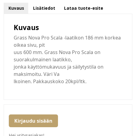
Kuvaus
Lisätiedot
Lataa tuote-esite
Kuvaus
Grass Nova Pro Scala -laatikon 186 mm korkea
oikea sivu, pit
uus 600 mm. Grass Nova Pro Scala on
suorakulmainen laatikko,
jonka käyttömukavuus ja säilytystila on
maksimoitu. Väri Va
lkoinen. Pakkauskoko 20kpl/ltk.
Kirjaudu sisään
Hei yritysasiakas!