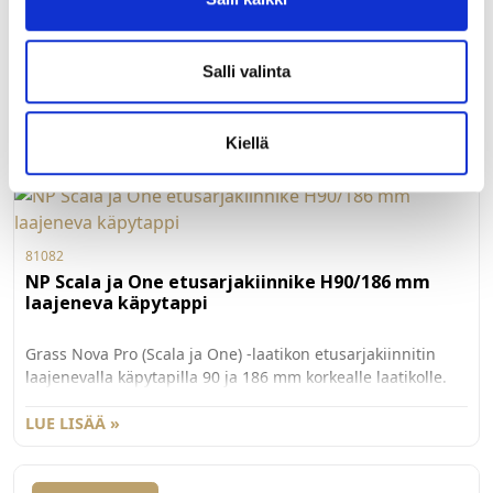
käpytappi
Grass Nova Pro Scala -laatikon lisäkiinnitin laajenevalla
Salli valinta
käpytapilla 186 mm korkean etusarjan kiinnittämiseksi.
Käytetään yhdessä G81082 etusarjakiinnittimen kanssa.
Myydään kappaleittain. 100 kpl/ltk.
LUE LISÄÄ »
Kiellä
81082
NP Scala ja One etusarjakiinnike H90/186 mm
laajeneva käpytappi
Grass Nova Pro (Scala ja One) -laatikon etusarjakiinnitin
laajenevalla käpytapilla 90 ja 186 mm korkealle laatikolle.
186 mm korkealle Scalan laatikolle tarvitaan myös
lisäkiinnitin G81085. Myydään kappaleittain. 100 kpl/ltk.
LUE LISÄÄ »