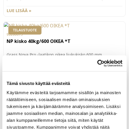
osat voi lisätä laatikkoon jälkäteen ja ne voi myös ottaa pois
käytöstä. Ponnahdusvoimaa voi säätää kolmelle eri
LUE LISÄÄ »
voimakkuudelle. Synkronointitanko myydään erikseen
81013, ja yli 800mm leveissä laatikoissa suositellaan
käytettäväksi lisäksi synkronointitangon tukea 81014.
TILAUSTUOTE
90280015
NP kisko 40kg/600 OIKEA *T
Grass Nova Pro -laatikon oikea liukukisko 600 mm.
Kantavuus 40kg. Nova Pro -laatikoissa on täysin ulostulevat
ja vaimenn etut kiskot. Pieni 20 N vetovastus, äänetön
sulkeutuminen ja synkronoitu kiskon rakenne tarjoavat
LUE LISÄÄ »
käyttömukavuutta myös vetimettömissä laatikoissa.
Tämä sivusto käyttää evästeitä
Käytämme evästeitä tarjoamamme sisällön ja mainosten
räätälöimiseen, sosiaalisen median ominaisuuksien
81088
tukemiseen ja kävijämäärämme analysoimiseen. Lisäksi
NP Scala ja One sisälaatikon etus. kiinnike
jaamme sosiaalisen median, mainosalan ja analytiikka-
H90/186mm rk.
alan kumppaneillemme tietoja siitä, miten käytät
sivustoamme. Kumppanimme voivat yhdistää näitä
Grass Nova Pro Scala ja One -laatikon ruuvikinnitteinen