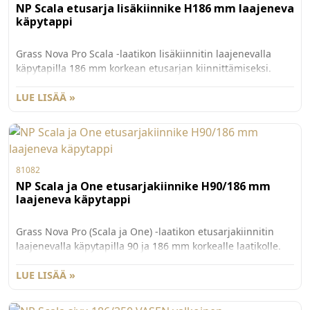
NP Scala etusarja lisäkiinnike H186 mm laajeneva
käpytappi
Grass Nova Pro Scala -laatikon lisäkiinnitin laajenevalla
käpytapilla 186 mm korkean etusarjan kiinnittämiseksi.
Käytetään yhdessä G81082 etusarjakiinnittimen kanssa.
Myydään kappaleittain. 100 kpl/ltk.
LUE LISÄÄ »
81082
NP Scala ja One etusarjakiinnike H90/186 mm
laajeneva käpytappi
Grass Nova Pro (Scala ja One) -laatikon etusarjakiinnitin
laajenevalla käpytapilla 90 ja 186 mm korkealle laatikolle.
186 mm korkealle Scalan laatikolle tarvitaan myös
lisäkiinnitin G81085. Myydään kappaleittain. 100 kpl/ltk.
LUE LISÄÄ »