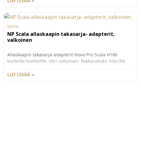
sulkeutuminen ja synkronoitu kiskon rakenne tarjoavat
LUE LISÄÄ »
käyttömukavuutta myös vetimettömissä laatikoissa.
82079
NP Scala allaskaapin takasarja- adapterit,
valkoinen
Allaskaapin takasarja-adapterit Nova Pro Scala H186
korkeille laatikoille. Väri valkoinen. Pakkauskoko 10pr/ltk.
Mitoitus: Leveys: pohjan leveys - 70mm Korkeus: min.
78mm
LUE LISÄÄ »