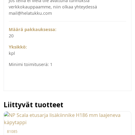
Jos teillä ei vielä ole avattuna tunnuksia
verkkokauppaamme, niin olkaa yhteydessä
mail@helatukku.com
Määrä pakkauksessa:
20
Yksikkö:
kpl
Minimi toimituserä:
1
Liittyvät tuotteet
81085