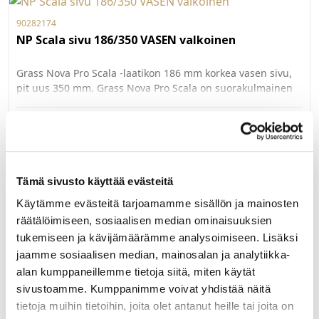
90282174
NP Scala sivu 186/350 VASEN valkoinen
Grass Nova Pro Scala -laatikon 186 mm korkea vasen sivu,
pit uus 350 mm. Grass Nova Pro Scala on suorakulmainen
laatikko, jonka käyttömukavuus ja säilytystila on
maksimoitu. Väri Va lkoinen. Pakkauskoko 20kpl/ltk.
LUE LISÄÄ »
81084
Tämä sivusto käyttää evästeitä
NP Scala etusarja lisäkiinnike H186 mm
Käytämme evästeitä tarjoamamme sisällön ja mainosten
ruuvikiinnitys
räätälöimiseen, sosiaalisen median ominaisuuksien
tukemiseen ja kävijämäärämme analysoimiseen. Lisäksi
Grass Nova Pro Scala -laatikon ruuvikiinnitteinen
lisäkiinnitin 186 mm korkean etusarjan kiinnittämiseksi.
jaamme sosiaalisen median, mainosalan ja analytiikka-
Käytetään yhdessä G81081 etusarjakiinnittimen kanssa.
alan kumppaneillemme tietoja siitä, miten käytät
Myydään kappaleittain. 100 kpl/ltk.
LUE LISÄÄ »
sivustoamme. Kumppanimme voivat yhdistää näitä
tietoja muihin tietoihin, joita olet antanut heille tai joita on