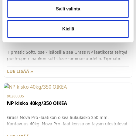
itsekierteittäviä asennusruuveja (3,5x7,5 mm), joille
LUE LISÄÄ »
Salli valinta
tehdään d.3mm esireiät. 186 mm korkealle sisälaatikolle
tarvitset vielä lisäksi lisäkiinnikkeen G81089 etusarjan
kiinnittämiseksi. 100kpl/ltk.
Kiellä
81012
NP TMSC setti
Tipmatic SoftClose -lisäosilla saa Grass NP laatikosta tehtyä
push-open laatikon soft close -ominaisuudella. Tipmatic
osat voi lisätä laatikkoon jälkäteen ja ne voi myös ottaa pois
käytöstä. Ponnahdusvoimaa voi säätää kolmelle eri
LUE LISÄÄ »
voimakkuudelle. Synkronointitanko myydään erikseen
81013, ja yli 800mm leveissä laatikoissa suositellaan
käytettäväksi lisäksi synkronointitangon tukea 81014.
90280005
NP kisko 40kg/350 OIKEA
Grass Nova Pro -laatikon oikea liukukisko 350 mm.
Kantavuus 40kg. Nova Pro -laatikoissa on täysin ulostulevat
ja vaimenn etut kiskot. Pieni 20 N vetovastus, äänetön