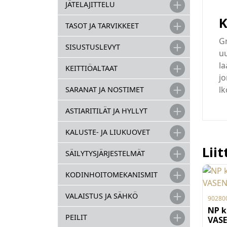
JÄTELAJITTELU
K
TASOT JA TARVIKKEET
Gr
SISUSTUSLEVYT
u
la
KEITTIÖALTAAT
jo
lk
SARANAT JA NOSTIMET
ASTIARITILÄT JA HYLLYT
KALUSTE- JA LIUKUOVET
Lii
SÄILYTYSJÄRJESTELMÄT
KODINHOITOMEKANISMIT
VALAISTUS JA SÄHKÖ
90280
NP k
PEILIT
VAS