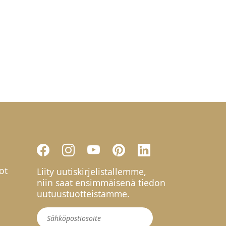
ot
Liity uutiskirjelistallemme,
niin saat ensimmäisenä tiedon
uutuustuotteistamme.
Uutiskirje