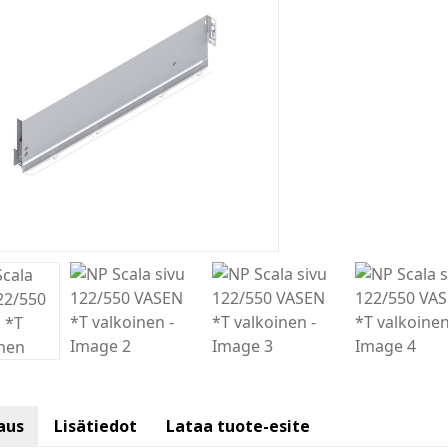
aus
Lisätiedot
Lataa tuote-esite