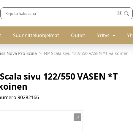
t
Suunnitteluohjelmat
Outlet
Yritys
Yh
ass Nova Pro Scala
NP Scala sivu 122/550 VASEN *T valkoinen
Scala sivu 122/550 VASEN *T
koinen
enumero
90282166