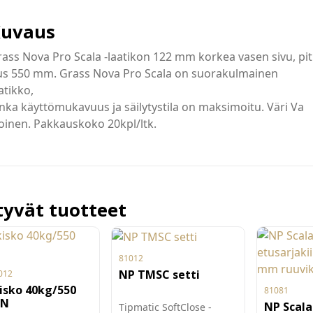
uvaus
ass Nova Pro Scala -laatikon 122 mm korkea vasen sivu, pit
us 550 mm. Grass Nova Pro Scala on suorakulmainen
atikko,
nka käyttömukavuus ja säilytystila on maksimoitu. Väri Va
oinen. Pakkauskoko 20kpl/ltk.
ttyvät tuotteet
81012
NP TMSC setti
012
isko 40kg/550
81081
EN
NP Scala
Tipmatic SoftClose -