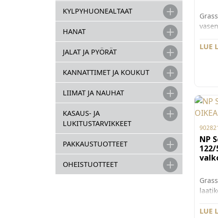
KYLPYHUONEALTAAT
Grass
vasen
HANAT
mm. 
Nova 
LUE 
JALAT JA PYÖRÄT
täysi
vaime
KANNATTIMET JA KOUKUT
Pieni
ääne
LIIMAT JA NAUHAT
ja sy
raken
KASAUS- JA
käytt
LUKITUSTARVIKKEET
vetim
90282
laatik
NP S
PAKKAUSTUOTTEET
122/
valk
OHEISTUOTTEET
Grass
laati
oikea
mm. G
LUE 