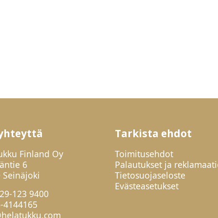
yhteyttä
Tarkista ehdot
ukku Finland Oy
Toimitusehdot
jäntie 6
Palautukset ja reklamaati
 Seinäjoki
Tietosuojaseloste
Evästeasetukset
29-123 9400
6-4144165
helatukku.com