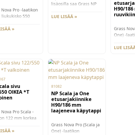
etusarja
lisäosilla saa Grass NP
H90/186
 Nova Pro -laatikon
laatikosta tehtyä push-
ruuvikii
 liukukisko 550
open laatikon soft close -
LUE LISÄÄ »
Kantavuus 40kg.
ominaisuudella.
Grass Nova
Pro -laatikoissa on
LISÄÄ »
Tipmatic osat voi lisätä
One) -laat
n ulostulevat ja
laatikkoon jälkäteen ja
ruuvikinni
nn etut kiskot.
ne voi myös ottaa pois
etusarjakii
LUE LISÄÄ
 20 N vetovastus,
käytöstä.
186 mm ko
tön sulkeutuminen
Ponnahdusvoimaa voi
laatikolle
nkronoitu kiskon
säätää kolmelle eri
korkealle 
ne tarjoavat
voimakkuudelle.
laatikolle
ömukavuutta myös
Synkronointitanko
lisäkiinni
ettömissä
167
myydään erikseen
Myydään k
oissa.
cala sivu
81013, ja yli 800mm
81082
550 OIKEA *T
100 kpl/ltk
leveissä laatikoissa
NP Scala ja One
oinen
suositellaan
etusarjakiinnike
H90/186 mm
käytettäväksi lisäksi
laajeneva käpytappi
synkronointitangon
 Nova Pro Scala -
tukea 81014.
kon 122 mm korkea
 sivu, pit uus 550
Grass Nova Pro (Scala ja
rass Nova Pro
LISÄÄ »
One) -laatikon