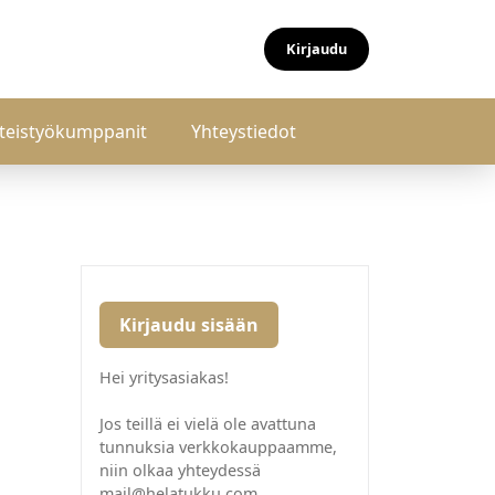
Kirjaudu
teistyökumppanit
Yhteystiedot
Kirjaudu sisään
Hei yritysasiakas!
Jos teillä ei vielä ole avattuna
tunnuksia verkkokauppaamme,
niin olkaa yhteydessä
mail@helatukku.com