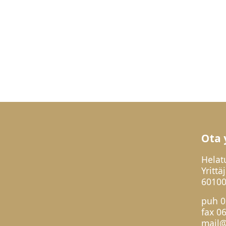
Ota 
Helat
Yrittä
60100
puh
0
fax 0
mail@