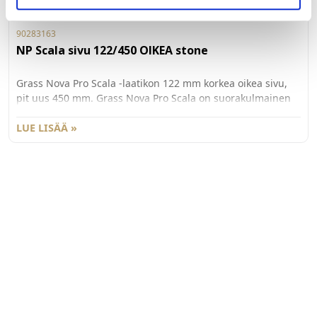
90283163
NP Scala sivu 122/450 OIKEA stone
Grass Nova Pro Scala -laatikon 122 mm korkea oikea sivu,
pit uus 450 mm. Grass Nova Pro Scala on suorakulmainen
laatikko, jonka käyttömukavuus ja säilytystila on
maksimoitu. Väri St one. Pakkauskoko 20kpl/ltk.
LUE LISÄÄ »