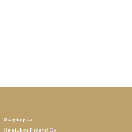
Ota yhteyttä
Helatukku Finland Oy