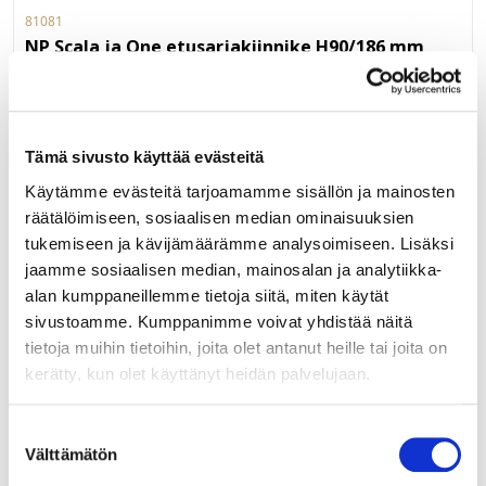
81081
NP Scala ja One etusarjakiinnike H90/186 mm
ruuvikiinnitys
Grass Nova Pro (Scala ja One) -laatikon ruuvikinnitteinen
etusarjakiinnitin 90 ja 186 mm korkealle laatikolle. 186 mm
Tämä sivusto käyttää evästeitä
korkealle Scalan laatikolle tarvitaan myös lisäkiinnitin
G81084. Myydään kappaleittain. 100 kpl/ltk.
LUE LISÄÄ »
Käytämme evästeitä tarjoamamme sisällön ja mainosten
räätälöimiseen, sosiaalisen median ominaisuuksien
tukemiseen ja kävijämäärämme analysoimiseen. Lisäksi
jaamme sosiaalisen median, mainosalan ja analytiikka-
alan kumppaneillemme tietoja siitä, miten käytät
81082
sivustoamme. Kumppanimme voivat yhdistää näitä
NP Scala ja One etusarjakiinnike H90/186 mm
laajeneva käpytappi
tietoja muihin tietoihin, joita olet antanut heille tai joita on
kerätty, kun olet käyttänyt heidän palvelujaan.
Grass Nova Pro (Scala ja One) -laatikon etusarjakiinnitin
laajenevalla käpytapilla 90 ja 186 mm korkealle laatikolle.
Suostumuksen
186 mm korkealle Scalan laatikolle tarvitaan myös
Välttämätön
valinta
lisäkiinnitin G81085. Myydään kappaleittain. 100 kpl/ltk.
LUE LISÄÄ »