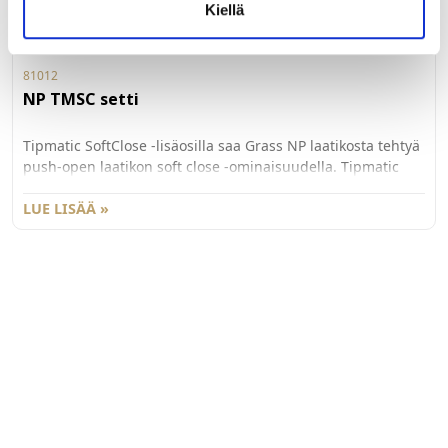
Kiellä
81012
NP TMSC setti
Tipmatic SoftClose -lisäosilla saa Grass NP laatikosta tehtyä
push-open laatikon soft close -ominaisuudella. Tipmatic
osat voi lisätä laatikkoon jälkäteen ja ne voi myös ottaa pois
käytöstä. Ponnahdusvoimaa voi säätää kolmelle eri
LUE LISÄÄ »
voimakkuudelle. Synkronointitanko myydään erikseen
81013, ja yli 800mm leveissä laatikoissa suositellaan
käytettäväksi lisäksi synkronointitangon tukea 81014.