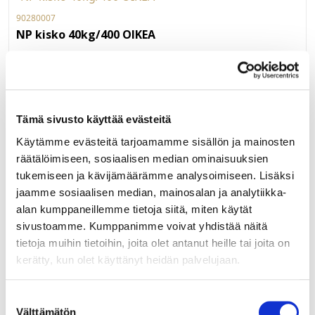
90280007
NP kisko 40kg/400 OIKEA
Grass Nova Pro -laatikon oikea liukukisko 400 mm.
Kantavuus 40kg. Nova Pro -laatikoissa on täysin ulostulevat
ja vaimenn etut kiskot. Pieni 20 N vetovastus, äänetön
sulkeutuminen ja synkronoitu kiskon rakenne tarjoavat
LUE LISÄÄ »
Tämä sivusto käyttää evästeitä
käyttömukavuutta myös vetimettömissä laatikoissa.
Käytämme evästeitä tarjoamamme sisällön ja mainosten
räätälöimiseen, sosiaalisen median ominaisuuksien
tukemiseen ja kävijämäärämme analysoimiseen. Lisäksi
81082
jaamme sosiaalisen median, mainosalan ja analytiikka-
NP Scala ja One etusarjakiinnike H90/186 mm
alan kumppaneillemme tietoja siitä, miten käytät
laajeneva käpytappi
sivustoamme. Kumppanimme voivat yhdistää näitä
tietoja muihin tietoihin, joita olet antanut heille tai joita on
Grass Nova Pro (Scala ja One) -laatikon etusarjakiinnitin
kerätty, kun olet käyttänyt heidän palvelujaan.
laajenevalla käpytapilla 90 ja 186 mm korkealle laatikolle.
186 mm korkealle Scalan laatikolle tarvitaan myös
lisäkiinnitin G81085. Myydään kappaleittain. 100 kpl/ltk.
LUE LISÄÄ »
Suostumuksen
Välttämätön
valinta