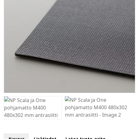
Kuvaus
Lisätiedot
Lataa tuote-esite