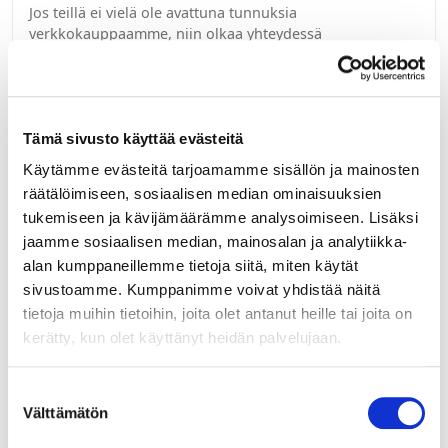
Jos teillä ei vielä ole avattuna tunnuksia
verkkokauppaamme, niin olkaa yhteydessä
mail@helatukku.com
Määrä pakkauksessa:
100
Tämä sivusto käyttää evästeitä
Yksikkö:
Käytämme evästeitä tarjoamamme sisällön ja mainosten
kpl
räätälöimiseen, sosiaalisen median ominaisuuksien
tukemiseen ja kävijämäärämme analysoimiseen. Lisäksi
Minimi toimituserä:
1
jaamme sosiaalisen median, mainosalan ja analytiikka-
alan kumppaneillemme tietoja siitä, miten käytät
sivustoamme. Kumppanimme voivat yhdistää näitä
tietoja muihin tietoihin, joita olet antanut heille tai joita on
kerätty, kun olet käyttänyt heidän palvelujaan.
Suostumuksen
Välttämätön
valinta