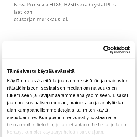
Nova Pro Scala H186, H250 sekä Crystal Plus
laatikon
etusarjan merkkausjigi.
Kirjaudu sisään
Tämä sivusto käyttää evästeitä
Hei yritysasiakas!
Käytämme evästeitä tarjoamamme sisällön ja mainosten
Jos teillä ei vielä ole avattuna tunnuksia
räätälöimiseen, sosiaalisen median ominaisuuksien
verkkokauppaamme, niin olkaa yhteydessä
tukemiseen ja kävijämäärämme analysoimiseen. Lisäksi
mail@helatukku.com
jaamme sosiaalisen median, mainosalan ja analytiikka-
alan kumppaneillemme tietoja siitä, miten käytät
Määrä pakkauksessa:
sivustoamme. Kumppanimme voivat yhdistää näitä
25
tietoja muihin tietoihin, joita olet antanut heille tai joita on
kerätty, kun olet käyttänyt heidän palvelujaan.
Yksikkö: