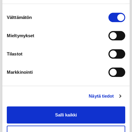
setti
Suostumuksen
Minimi toimituserä:
1
Välttämätön
valinta
Mieltymykset
Tilastot
Markkinointi
Näytä tiedot
Salli kaikki