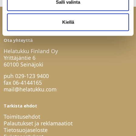
Salli valinta
Kiellä
Ota yhteyttä
Helatukku Finland Oy
Yrittäjäntie 6
60100 Seinäjoki
puh
029-123 9400
fax 06-4144165
mail@helatukku.com
Tarkista ehdot
Toimitusehdot
Palautukset ja reklamaatiot
Tietosuojaseloste