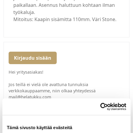
paikallaan. Asennus haluttuun kohtaan ilman
työkaluja.
Mitoitus: Kaapin sisämitta 110mm. Väri Stone.
Kirjaudu sisään
Hei yritysasiakas!
Jos teillä ei vielä ole avattuna tunnuksia
verkkokauppaamme, niin olkaa yhteydessä
mail@helatukku.com
Määrä pakkauksessa:
10
Tämä sivusto käyttää evästeitä
Yksikkö: