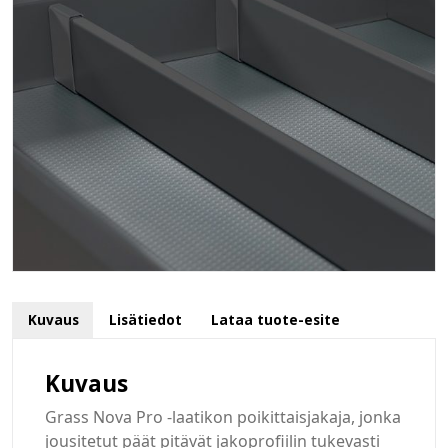
Kuvaus
Lisätiedot
Lataa tuote-esite
Kuvaus
Grass Nova Pro -laatikon poikittaisjakaja, jonka
jousitetut päät pitävät jakoprofiilin tukevasti