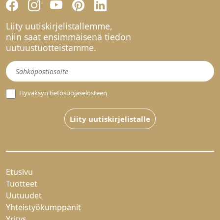
Liity uutiskirjelistallemme,
niin saat ensimmäisenä tiedon
uutuustuotteistamme.
Uutiskirje
Hyväksyn
tietosuojaselosteen
Liity uutiskirjelistalle
Etusivu
Tuotteet
Uutuudet
Yhteistyökumppanit
Yritys