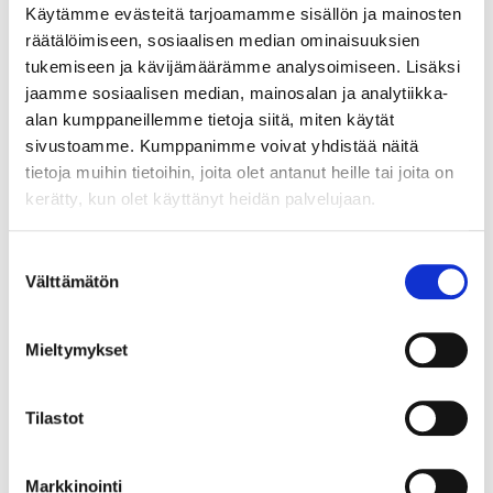
kpl
Käytämme evästeitä tarjoamamme sisällön ja mainosten
räätälöimiseen, sosiaalisen median ominaisuuksien
Minimi toimituserä:
1
tukemiseen ja kävijämäärämme analysoimiseen. Lisäksi
jaamme sosiaalisen median, mainosalan ja analytiikka-
alan kumppaneillemme tietoja siitä, miten käytät
sivustoamme. Kumppanimme voivat yhdistää näitä
tietoja muihin tietoihin, joita olet antanut heille tai joita on
Liittyvät tuotteet
kerätty, kun olet käyttänyt heidän palvelujaan.
Suostumuksen
90292151
Välttämätön
valinta
NP poikittaisjakajan päätypala, stone
Mieltymykset
Grass Nova Pro -laatikon poikittaisjakajan päätypala. Väri
Stone.
Tilastot
LUE LISÄÄ »
Markkinointi