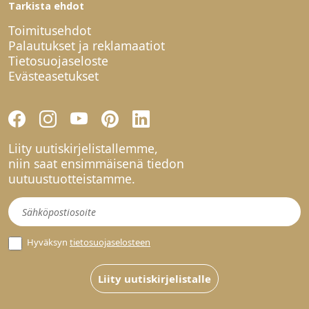
Tarkista ehdot
Toimitusehdot
Palautukset ja reklamaatiot
Tietosuojaseloste
Evästeasetukset
Liity uutiskirjelistallemme,
niin saat ensimmäisenä tiedon
uutuustuotteistamme.
Uutiskirje
Hyväksyn
tietosuojaselosteen
Liity uutiskirjelistalle