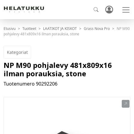
Etusivu
Tuotteet
LAATIKOT JA KISKOT
Grass Nova Pro
NP M90
pohjalevy 481x809x16 ilman porauksia, stone
Kategoriat
NP M90 pohjalevy 481x809x16
ilman porauksia, stone
Tuotenumero
90292206