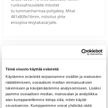
runkovahvuudelle mitoitet
tu tummanharmaa pohjalevy. Mitat
481x809x16mm, mitoitus yhte
ensopiva levytakasarjalle.
Kirjaudu sisään
Hei yritysasiakas!
Tämä sivusto käyttää evästeitä
Jos teillä ei vielä ole avattuna tunnuksia
Käytämme evästeitä tarjoamamme sisällön ja mainosten
verkkokauppaamme, niin olkaa yhteydessä
räätälöimiseen, sosiaalisen median ominaisuuksien
mail@helatukku.com
tukemiseen ja kävijämäärämme analysoimiseen. Lisäksi
jaamme sosiaalisen median, mainosalan ja analytiikka-
Määrä pakkauksessa:
alan kumppaneillemme tietoja siitä, miten käytät
1
sivustoamme. Kumppanimme voivat yhdistää näitä