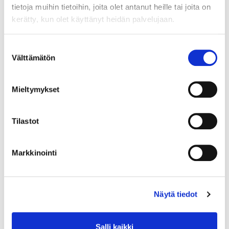
tietoja muihin tietoihin, joita olet antanut heille tai joita on
Yksikkö:
kerätty, kun olet käyttänyt heidän palvelujaan.
kpl
Minimi toimituserä:
1
Suostumuksen
Välttämätön
valinta
Mieltymykset
Tilastot
Markkinointi
Näytä tiedot
Salli kaikki