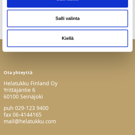
Salli valinta
Kiellä
Ota yhteyttä
Helatukku Finland Oy
Yrittäjäntie 6
60100 Seinäjoki
puh
029-123 9400
fax 06-4144165
mail@helatukku.com