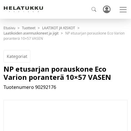
Etusivu
Tuotteet
LAATIKOT JA KISKOT
Laatikoiden asennuskoneet ja jigit
NP etusarjan porauskone Eco Varion
poranterä 10×57 VASEN
Kategoriat
NP etusarjan porauskone Eco
Varion poranterä 10×57 VASEN
Tuotenumero
90292176