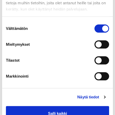
tietoja muihin tietoihin, joita olet antanut heille tai joita on
Minimi toimituserä:
1
kerätty, kun olet käyttänyt heidän palvelujaan.
Suostumuksen
Välttämätön
valinta
Mieltymykset
Tilastot
Markkinointi
Näytä tiedot
Salli kaikki