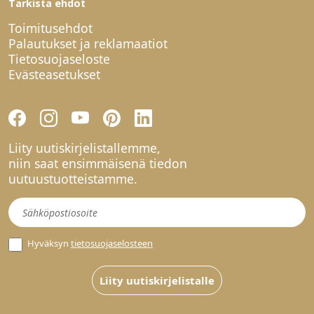
Tarkista ehdot
Toimitusehdot
Palautukset ja reklamaatiot
Tietosuojaseloste
Evästeasetukset
Liity uutiskirjelistallemme,
niin saat ensimmäisenä tiedon
uutuustuotteistamme.
Uutiskirje
Hyväksyn
tietosuojaselosteen
Liity uutiskirjelistalle