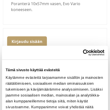
Poranterä 10x57mm vasen, Evo Vario
koneeseen.
Kirjaudu sisään
Hei yritysasiakas!
Jos teillä ei vielä ole avattuna tunnuksia
verkkokauppaamme, niin olkaa yhteydessä
Tämä sivusto käyttää evästeitä
mail@helatukku.com
Käytämme evästeitä tarjoamamme sisällön ja mainosten
räätälöimiseen, sosiaalisen median ominaisuuksien
Määrä pakkauksessa:
tukemiseen ja kävijämäärämme analysoimiseen. Lisäksi
1
jaamme sosiaalisen median, mainosalan ja analytiikka-
alan kumppaneillemme tietoja siitä, miten käytät
Yksikkö:
kpl
sivustoamme. Kumppanimme voivat yhdistää näitä