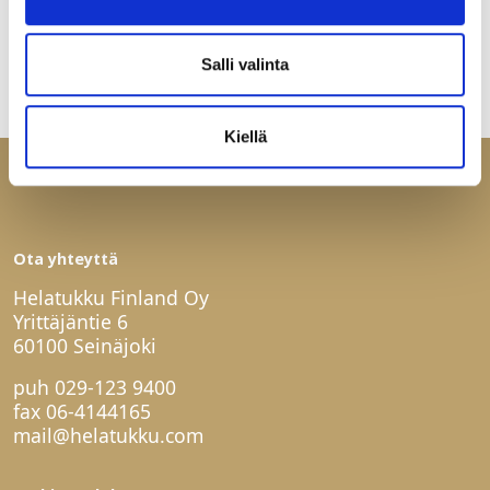
Salli valinta
Kiellä
Ota yhteyttä
Helatukku Finland Oy
Yrittäjäntie 6
60100 Seinäjoki
puh
029-123 9400
fax 06-4144165
mail@helatukku.com