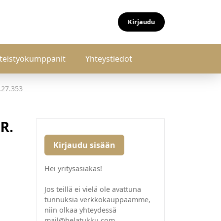
Kirjaudu
teistyökumppanit
Yhteystiedot
.27.353
R.
Kirjaudu sisään
Hei yritysasiakas!
Jos teillä ei vielä ole avattuna
tunnuksia verkkokauppaamme,
niin olkaa yhteydessä
mail@helatukku.com