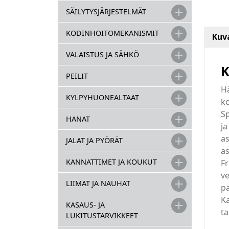
SÄILYTYSJÄRJESTELMÄT
KODINHOITOMEKANISMIT
Kuv
VALAISTUS JA SÄHKÖ
K
PEILIT
Hä
KYLPYHUONEALTAAT
k
Sp
HANAT
ja
as
JALAT JA PYÖRÄT
a
KANNATTIMET JA KOUKUT
Fr
ve
LIIMAT JA NAUHAT
pa
Ka
KASAUS- JA
ta
LUKITUSTARVIKKEET