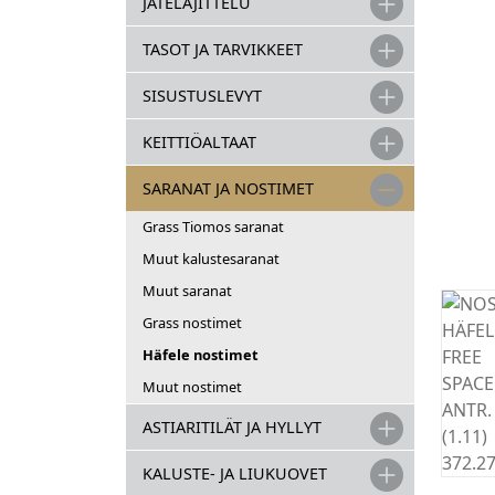
JÄTELAJITTELU
TASOT JA TARVIKKEET
SISUSTUSLEVYT
KEITTIÖALTAAT
SARANAT JA NOSTIMET
Grass Tiomos saranat
Muut kalustesaranat
Muut saranat
Grass nostimet
Häfele nostimet
Muut nostimet
ASTIARITILÄT JA HYLLYT
KALUSTE- JA LIUKUOVET