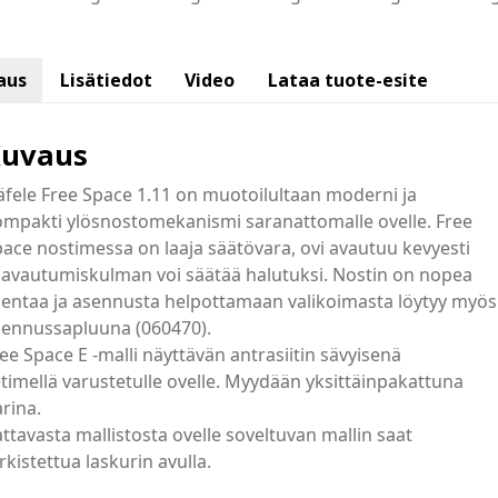
aus
Lisätiedot
Video
Lataa tuote-esite
uvaus
fele Free Space 1.11 on muotoilultaan moderni ja
ompakti ylösnostomekanismi saranattomalle ovelle. Free
ace nostimessa on laaja säätövara, ovi avautuu kevyesti
 avautumiskulman voi säätää halutuksi. Nostin on nopea
entaa ja asennusta helpottamaan valikoimasta löytyy myös
sennussapluuna (060470).
ee Space E -malli näyttävän antrasiitin sävyisenä
timellä varustetulle ovelle. Myydään yksittäinpakattuna
rina.
ttavasta mallistosta ovelle soveltuvan mallin saat
rkistettua laskurin avulla.