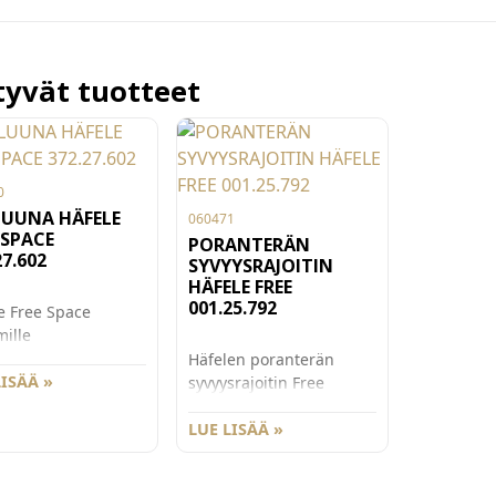
ttyvät tuotteet
0
LUUNA HÄFELE
060471
 SPACE
PORANTERÄN
27.602
SYVYYSRAJOITIN
HÄFELE FREE
001.25.792
e Free Space
mille
nussapluuna.
Häfelen poranterän
LISÄÄ »
syvyysrajoitin Free
Space.
LUE LISÄÄ »